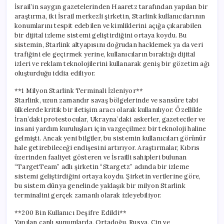
İsrail’in saygın gazetelerinden Haaretz tarafından yapılan bir
araştırma, iki İsrail merkezli şirketin, Starlink kullanıcılarının
konumlarını tespit edebilen ve kimliklerini açığa çıkarabilen
bir dijital izleme sistemi geliştirdiğini ortaya koydu. Bu
sistemin, Starlink altyapısını doğrudan hacklemek ya da veri
trafiğini ele geçirmek yerine, kullanıcıların bıraktığı dijital
izleri ve reklam teknolojilerini kullanarak geniş bir gözetim ağı
oluşturduğu iddia ediliyor.
**1 Milyon Starlink Terminali İzleniyor**
Starlink, uzun zamandır savaş bölgelerinde ve sansüre tabi
ülkelerde kritik bir iletişim aracı olarak kullanılıyor. Özellikle
İran’daki protestocular, Ukrayna’daki askerler, gazeteciler ve
insani yardım kuruluşları için vazgeçilmez bir teknoloji haline
gelmişti. Ancak yeni bilgiler, bu sistemin kullanıcıları görünür
hale getirebileceği endişesini artırıyor. Araştırmalar, Kıbrıs
üzerinden faaliyet gösteren ve İsrailli sahipleri bulunan
“TargetTeam” adlı şirketin “Stargetz” adında bir izleme
sistemi geliştirdiğini ortaya koydu. Şirketin verilerine göre,
bu sistem dünya genelinde yaklaşık bir milyon Starlink
terminalini gerçek zamanlı olarak izleyebiliyor.
**200 Bin Kullanıcı Deşifre Edildi**
Yapılan canlı sunumlarda, Ortadoğu, Rusya, Çin ve