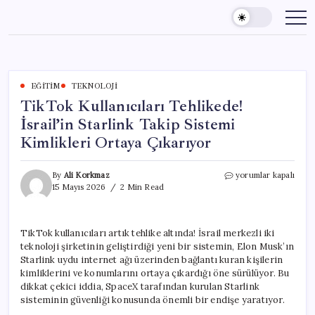
Skip
to
content
EĞITIM
TEKNOLOJI
TikTok Kullanıcıları Tehlikede!
İsrail’in Starlink Takip Sistemi
Kimlikleri Ortaya Çıkarıyor
TikTok
By
Ali Korkmaz
yorumlar kapalı
Kullanıcıları
15 Mayıs 2026
2 Min Read
Tehlikede!
İsrail’in
Starlink
TikTok kullanıcıları artık tehlike altında! İsrail merkezli iki
Takip
teknoloji şirketinin geliştirdiği yeni bir sistemin, Elon Musk’ın
Sistemi
Kimlikleri
Starlink uydu internet ağı üzerinden bağlantı kuran kişilerin
Ortaya
kimliklerini ve konumlarını ortaya çıkardığı öne sürülüyor. Bu
Çıkarıyor
dikkat çekici iddia, SpaceX tarafından kurulan Starlink
için
sisteminin güvenliği konusunda önemli bir endişe yaratıyor.