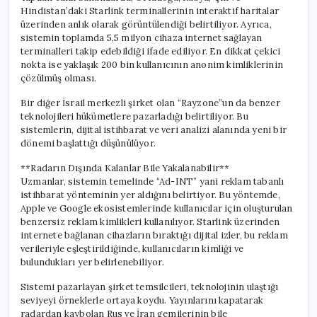
Hindistan’daki Starlink terminallerinin interaktif haritalar
üzerinden anlık olarak görüntülendiği belirtiliyor. Ayrıca,
sistemin toplamda 5,5 milyon cihaza internet sağlayan
terminalleri takip edebildiği ifade ediliyor. En dikkat çekici
nokta ise yaklaşık 200 bin kullanıcının anonim kimliklerinin
çözülmüş olması.
Bir diğer İsrail merkezli şirket olan “Rayzone”un da benzer
teknolojileri hükümetlere pazarladığı belirtiliyor. Bu
sistemlerin, dijital istihbarat ve veri analizi alanında yeni bir
dönemi başlattığı düşünülüyor.
**Radarın Dışında Kalanlar Bile Yakalanabilir**
Uzmanlar, sistemin temelinde “Ad-INT” yani reklam tabanlı
istihbarat yönteminin yer aldığını belirtiyor. Bu yöntemde,
Apple ve Google ekosistemlerinde kullanıcılar için oluşturulan
benzersiz reklam kimlikleri kullanılıyor. Starlink üzerinden
internete bağlanan cihazların bıraktığı dijital izler, bu reklam
verileriyle eşleştirildiğinde, kullanıcıların kimliği ve
bulundukları yer belirlenebiliyor.
Sistemi pazarlayan şirket temsilcileri, teknolojinin ulaştığı
seviyeyi örneklerle ortaya koydu. Yayınlarını kapatarak
radardan kaybolan Rus ve İran gemilerinin bile