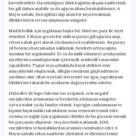
kuvvetlendirir. Hazırladığınız dilek kağıdını akşam saatlerinde
bir gül dalına asabilir ya da ağacın altına bırakabilirsiniz. 6
Mayıs sabahı, bu kağıtları alıp akan bir suya bırakmak,
dileklerinizin evrene ulaşmasını simgeler.
Maddi bolluk için uygulanan başka bir ritüel ise para ile niyet
etmektir. 5 Mayıs gecesi bir miktar parayı gül ağacına asıp,
ertesi sabah geri alarak cüzdanınıza koyabilirsiniz. Bu parayı
yıl boyunca harcamadan saklamak, bereketi artıracağına
inanılan bir uygulamadır. Ev ya da mülk edinmeyi arzulayanlar,
niyetlerini somutlaştırmak için küçük sembolik tasarımlar
yapabilirler. Taşlar veya çubuklarla hayal ettikleri evin
minyatürünü oluşturmak, dileğin enerjisini güçlendirmeye
yardımcı olur. Altın veya takı isteyenler ise ağaç yapraklarını
bileklerine takarak bu arzularını doğaya teslim ederler.
Hıdırellez’de kapı önlerine tuz serpmek, evin negatif
enerjilerden arınmasını ve bereketin artmasını simgeler.
Ayrıca nohut ya da fasulye ekmek, toprağın canlanmasını ve
kişinin hayatındaki sıkıntıların sona ermesini temsil eder.
Arınma ve sağlık için uygulanan ritüeller de bu gecenin önemli
bir parçasını oluşturur. Ateş üzerinden atlamak, kötü
enerjilerden ve hastalıklardan arınmayı sembolize eder. 6
Mayıs sabahı erken saatlerde yüzünüzü ve ellerinizi temiz