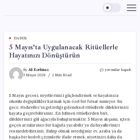
Skip
to
content
HABER
5 Mayıs’ta Uygulanacak Ritüellerle
Hayatınızı Dönüştürün
5
By
Ali Korkmaz
yorumlar kapalı
Mayıs’ta
3 Mayıs 2026
2 Min Read
Uygulanacak
Ritüellerle
Hayatınızı
5 Mayıs gecesi, niyetlerinizi güçlendirmek ve hayatınıza
Dönüştürün
olumlu değişiklikler katmak için özel bir fırsat sunuyor. Bu
için
gece, Hıdırellez’in getirdiği geleneksel ritüellerle dileklerinizi
hayata geçirebilirsiniz. En bilinen ritüellerden biri,
dileklerinizi gül ağacıyla buluşturmaktır. 5 Mayıs akşamı, içten
geçen arzularınızı bir kağıda yazabilir ya da hayallerinizi
resmedebilirsiniz. Sahip olmak istediğiniz ev, araba ya da
başka bir hedefi çizimlerle ifade etmek, niyetinizi daha da