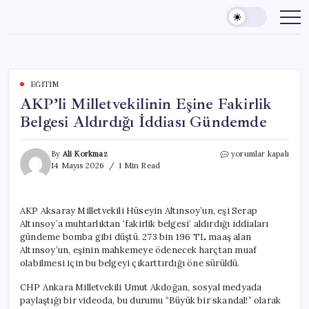
Skip
to
content
EĞITIM
AKP’li Milletvekilinin Eşine Fakirlik
Belgesi Aldırdığı İddiası Gündemde
AKP’li
By
Ali Korkmaz
yorumlar kapalı
Milletvekilinin
14 Mayıs 2026
1 Min Read
Eşine
Fakirlik
Belgesi
AKP Aksaray Milletvekili Hüseyin Altınsoy’un, eşi Serap
Aldırdığı
Altınsoy’a muhtarlıktan ‘fakirlik belgesi’ aldırdığı iddiaları
İddiası
Gündemde
gündeme bomba gibi düştü. 273 bin 196 TL maaş alan
için
Altınsoy’un, eşinin mahkemeye ödenecek harçtan muaf
olabilmesi için bu belgeyi çıkarttırdığı öne sürüldü.
CHP Ankara Milletvekili Umut Akdoğan, sosyal medyada
paylaştığı bir videoda, bu durumu “Büyük bir skandal!” olarak