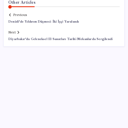
Other Articles
Previous
Denizli’de Yıldırım Düşmesi: İki İşçi Yaralandı
Next
Diyarbakır’da Geleneksel El Sanatları Tarihi Mekanlarda Sergilendi
SON YAZILAR
DİJİTAL ÜRÜN KALİTESİNDE YAPAY ZEKA DÖNEMİ:
kayIQ.ai, 500 BİN DOLAR TOHUM YATIRIMLA
HAYATA GEÇTİ