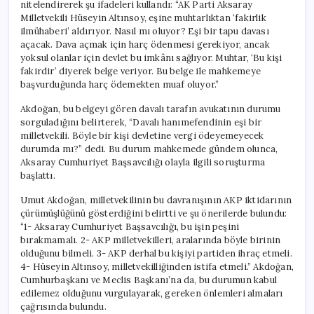
nitelendirerek şu ifadeleri kullandı: “AK Parti Aksaray
Milletvekili Hüseyin Altınsoy, eşine muhtarlıktan ‘fakirlik
ilmühaberi’ aldırıyor. Nasıl mı oluyor? Eşi bir tapu davası
açacak. Dava açmak için harç ödenmesi gerekiyor, ancak
yoksul olanlar için devlet bu imkânı sağlıyor. Muhtar, ‘Bu kişi
fakirdir’ diyerek belge veriyor. Bu belge ile mahkemeye
başvurduğunda harç ödemekten muaf oluyor.”
Akdoğan, bu belgeyi gören davalı tarafın avukatının durumu
sorguladığını belirterek, “Davalı hanımefendinin eşi bir
milletvekili. Böyle bir kişi devletine vergi ödeyemeyecek
durumda mı?” dedi. Bu durum mahkemede gündem olunca,
Aksaray Cumhuriyet Başsavcılığı olayla ilgili soruşturma
başlattı.
Umut Akdoğan, milletvekilinin bu davranışının AKP iktidarının
çürümüşlüğünü gösterdiğini belirtti ve şu önerilerde bulundu:
“1- Aksaray Cumhuriyet Başsavcılığı, bu işin peşini
bırakmamalı. 2- AKP milletvekilleri, aralarında böyle birinin
olduğunu bilmeli. 3- AKP derhal bu kişiyi partiden ihraç etmeli.
4- Hüseyin Altınsoy, milletvekilliğinden istifa etmeli.” Akdoğan,
Cumhurbaşkanı ve Meclis Başkanı’na da, bu durumun kabul
edilemez olduğunu vurgulayarak, gereken önlemleri almaları
çağrısında bulundu.