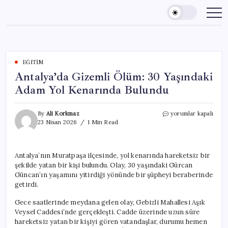
Skip
to
content
EĞITIM
Antalya’da Gizemli Ölüm: 30 Yaşındaki
Adam Yol Kenarında Bulundu
Antalya’da
By
Ali Korkmaz
yorumlar kapalı
Gizemli
23 Nisan 2026
1 Min Read
Ölüm:
30
Yaşındaki
Antalya’nın Muratpaşa ilçesinde, yol kenarında hareketsiz bir
Adam
şekilde yatan bir kişi bulundu. Olay, 30 yaşındaki Gürcan
Yol
Kenarında
Güncan’ın yaşamını yitirdiği yönünde bir şüpheyi beraberinde
Bulundu
getirdi.
için
Gece saatlerinde meydana gelen olay, Gebizli Mahallesi Aşık
Veysel Caddesi’nde gerçekleşti. Cadde üzerinde uzun süre
hareketsiz yatan bir kişiyi gören vatandaşlar, durumu hemen