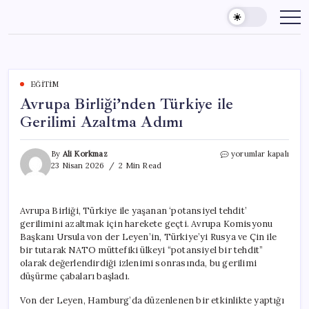
Skip
to
content
EĞITIM
Avrupa Birliği’nden Türkiye ile
Gerilimi Azaltma Adımı
Avrupa
By
Ali Korkmaz
yorumlar kapalı
Birliği’nden
23 Nisan 2026
2 Min Read
Türkiye
ile
Gerilimi
Avrupa Birliği, Türkiye ile yaşanan ‘potansiyel tehdit’
Azaltma
gerilimini azaltmak için harekete geçti. Avrupa Komisyonu
Adımı
için
Başkanı Ursula von der Leyen’in, Türkiye’yi Rusya ve Çin ile
bir tutarak NATO müttefiki ülkeyi “potansiyel bir tehdit”
olarak değerlendirdiği izlenimi sonrasında, bu gerilimi
düşürme çabaları başladı.
Von der Leyen, Hamburg’da düzenlenen bir etkinlikte yaptığı