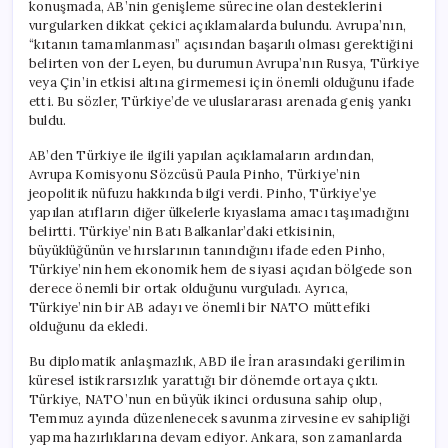
konuşmada, AB’nin genişleme sürecine olan desteklerini
vurgularken dikkat çekici açıklamalarda bulundu. Avrupa’nın,
“kıtanın tamamlanması” açısından başarılı olması gerektiğini
belirten von der Leyen, bu durumun Avrupa’nın Rusya, Türkiye
veya Çin’in etkisi altına girmemesi için önemli olduğunu ifade
etti. Bu sözler, Türkiye’de ve uluslararası arenada geniş yankı
buldu.
AB’den Türkiye ile ilgili yapılan açıklamaların ardından,
Avrupa Komisyonu Sözcüsü Paula Pinho, Türkiye’nin
jeopolitik nüfuzu hakkında bilgi verdi. Pinho, Türkiye’ye
yapılan atıfların diğer ülkelerle kıyaslama amacı taşımadığını
belirtti. Türkiye’nin Batı Balkanlar’daki etkisinin,
büyüklüğünün ve hırslarının tanındığını ifade eden Pinho,
Türkiye’nin hem ekonomik hem de siyasi açıdan bölgede son
derece önemli bir ortak olduğunu vurguladı. Ayrıca,
Türkiye’nin bir AB adayı ve önemli bir NATO müttefiki
olduğunu da ekledi.
Bu diplomatik anlaşmazlık, ABD ile İran arasındaki gerilimin
küresel istikrarsızlık yarattığı bir dönemde ortaya çıktı.
Türkiye, NATO’nun en büyük ikinci ordusuna sahip olup,
Temmuz ayında düzenlenecek savunma zirvesine ev sahipliği
yapma hazırlıklarına devam ediyor. Ankara, son zamanlarda