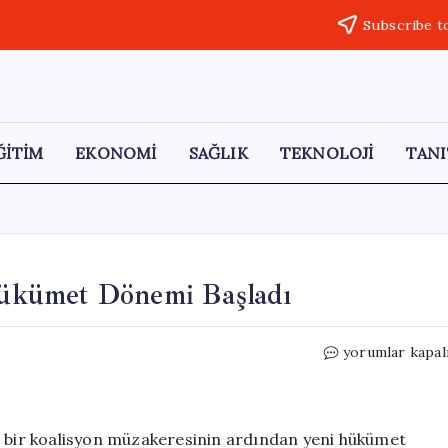
Subscribe t
ĞİTİM
EKONOMİ
SAĞLIK
TEKNOLOJİ
TANI
ükümet Dönemi Başladı
Baden-
yorumlar kapal
Württemberg’
Yeni
Hükümet
Dönemi
bir koalisyon müzakeresinin ardından yeni hükümet