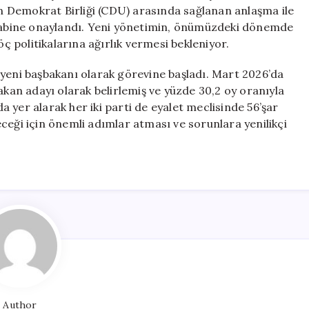
Başladı
yan Demokrat Birliği (CDU) arasında sağlanan anlaşma ile
için
i kabine onaylandı. Yeni yönetimin, önümüzdeki dönemde
 politikalarına ağırlık vermesi bekleniyor.
ni başbakanı olarak görevine başladı. Mart 2026’da
akan adayı olarak belirlemiş ve yüzde 30,2 oy oranıyla
da yer alarak her iki parti de eyalet meclisinde 56’şar
ceği için önemli adımlar atması ve sorunlara yenilikçi
Author