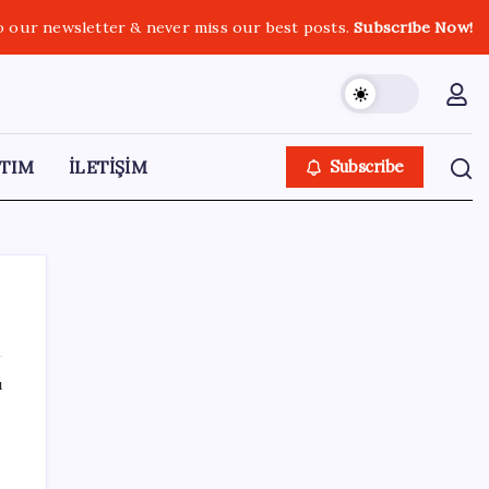
o our newsletter & never miss our best posts.
Subscribe Now!
TIM
İLETİŞİM
Subscribe
ı
SON YAZILAR
de
DİJİTAL ÜRÜN KALİTESİNDE YAPAY ZEKA
DÖNEMİ: kayIQ.ai, 500 BİN DOLAR TOHUM