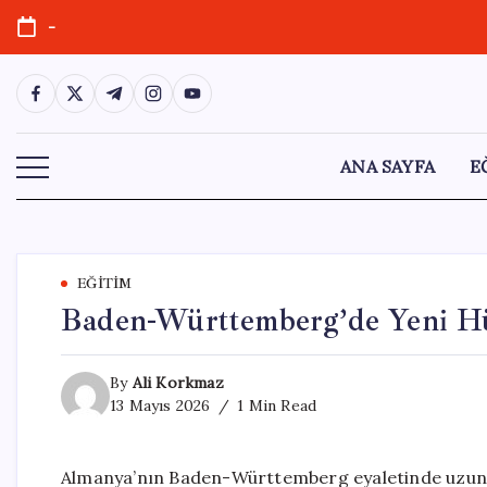
Skip
-
to
content
https://www.facebook.com/
https://twitter.com/
https://t.me/
https://www.instagram.com/
https://youtube.com/
ANA SAYFA
E
EĞITIM
Baden-Württemberg’de Yeni H
By
Ali Korkmaz
13 Mayıs 2026
1 Min Read
Almanya’nın Baden-Württemberg eyaletinde uzun 