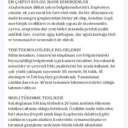
EN ÇARPICI BULGU: NADİR KEMİRGENLER
Araştırmanın dikkat çeken bulgularından biri, Daptomys
cinsine ait yarı sucul bir fare türü oldu. Bu tür, dünyanın en
nadir kemirgen gruplarından birine ait olup, kendine özgü
morfolojik özellikleri ve ekolojik yapısı ile incelenmekte.
Ayrıca, araştırmacılar yeni türler arasında perdeli ayaklı
amfibik fare, özel bir ağaç kurbağası, dar ağızlı kurbağa türü
ve tırmanan bir semenderi de ekledi.
YENİ TEKNOLOJİLERLE BELGELENDİ
Bilim insanları, Amazon’un ulaşılması zor bölgelerindeki
biyoçeşitliliği belgelemek için kamera tuzakları, biyoakustik
sensörler ve çevresel DNA analizlerini bir arada kullandı. Bu
çok yönlü yaklaşım sayesinde 151 memeli, 68 balık, 45
sürüngen ve 536 kuş türü gözlemlendi. Tanımlanan
canlılardan en az 48’inin tamamen bilinmeyen türler olduğu
tahmin ediliyor.
NESLİ TÜKENME TEHLİKESİ
Kataloglanan 536 kuş türünden 26’sının neslinin tükenme
tehlikesi altında olduğu belirlendi. Özellikle nadir türlerden
biri olan kızıl tepeli sinek kuşu (Lophornis delattrei) gibi
canlıların yaşam alanları, kontrolsüz ormansızlaşma ve
tarımsal genişleme nedeniyle büyük tehdit altındadır.