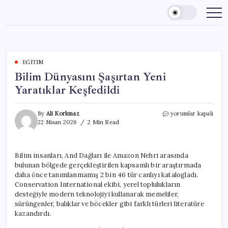
Skip
to
content
EĞITIM
Bilim Dünyasını Şaşırtan Yeni
Yaratıklar Keşfedildi
Bilim
By
Ali Korkmaz
yorumlar kapalı
Dünyasını
22 Nisan 2026
2 Min Read
Şaşırtan
Yeni
Yaratıklar
Bilim insanları, And Dağları ile Amazon Nehri arasında
Keşfedildi
bulunan bölgede gerçekleştirilen kapsamlı bir araştırmada
için
daha önce tanımlanmamış 2 bin 46 tür canlıyı katalogladı.
Conservation International ekibi, yerel toplulukların
desteğiyle modern teknolojiyi kullanarak memeliler,
sürüngenler, balıklar ve böcekler gibi farklı türleri literatüre
kazandırdı.