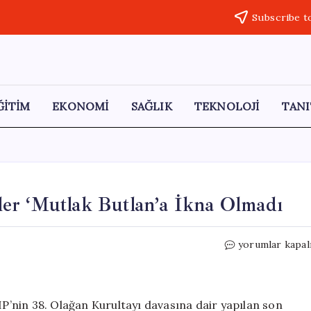
Subscribe t
ĞİTİM
EKONOMİ
SAĞLIK
TEKNOLOJİ
TANI
er ‘Mutlak Butlan’a İkna Olmadı
CHP
yorumlar kapal
Kurultayı
Davası:
Seçmenler
‘Mutlak
’nin 38. Olağan Kurultayı davasına dair yapılan son