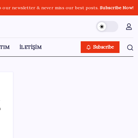
o our newsletter & never miss our best posts.
Subscribe Now!
TIM
İLETİŞİM
Subscribe
ı
SON YAZILAR
DİJİTAL ÜRÜN KALİTESİNDE YAPAY ZEKA
DÖNEMİ: kayIQ.ai, 500 BİN DOLAR TOHUM