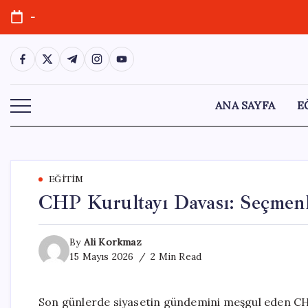
Skip
-
to
content
https://www.facebook.com/
https://twitter.com/
https://t.me/
https://www.instagram.com/
https://youtube.com/
ANA SAYFA
E
EĞITIM
CHP Kurultayı Davası: Seçmenl
By
Ali Korkmaz
15 Mayıs 2026
2 Min Read
Son günlerde siyasetin gündemini meşgul eden CHP