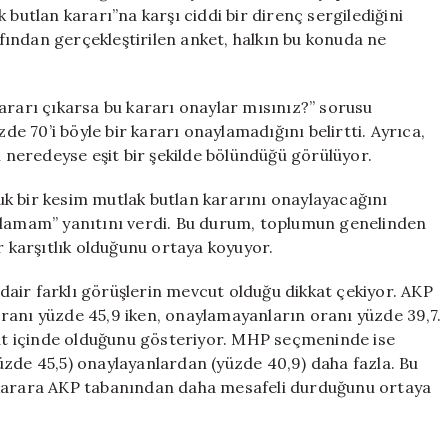
Butlan’a
 butlan kararı”na karşı ciddi bir direnç sergilediğini
İkna
ından gerçekleştirilen anket, halkın bu konuda ne
Olmadı
için
ararı çıkarsa bu kararı onaylar mısınız?” sorusu
zde 70’i böyle bir kararı onaylamadığını belirtti. Ayrıca,
neredeyse eşit bir şekilde bölündüğü görülüyor.
k bir kesim mutlak butlan kararını onaylayacağını
aylamam” yanıtını verdi. Bu durum, toplumun genelinden
r karşıtlık olduğunu ortaya koyuyor.
air farklı görüşlerin mevcut olduğu dikkat çekiyor. AKP
ranı yüzde 45,9 iken, onaylamayanların oranı yüzde 39,7.
t içinde olduğunu gösteriyor. MHP seçmeninde ise
üzde 45,5) onaylayanlardan (yüzde 40,9) daha fazla. Bu
 karara AKP tabanından daha mesafeli durduğunu ortaya