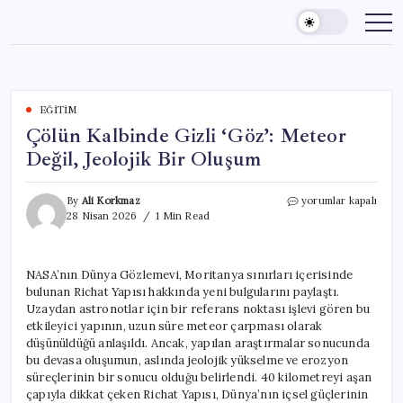
Skip
to
content
EĞITIM
Çölün Kalbinde Gizli ‘Göz’: Meteor
Değil, Jeolojik Bir Oluşum
Çölün
By
Ali Korkmaz
yorumlar kapalı
Kalbinde
28 Nisan 2026
1 Min Read
Gizli
‘Göz’:
Meteor
NASA’nın Dünya Gözlemevi, Moritanya sınırları içerisinde
Değil,
bulunan Richat Yapısı hakkında yeni bulgularını paylaştı.
Jeolojik
Bir
Uzaydan astronotlar için bir referans noktası işlevi gören bu
Oluşum
etkileyici yapının, uzun süre meteor çarpması olarak
için
düşünüldüğü anlaşıldı. Ancak, yapılan araştırmalar sonucunda
bu devasa oluşumun, aslında jeolojik yükselme ve erozyon
süreçlerinin bir sonucu olduğu belirlendi. 40 kilometreyi aşan
çapıyla dikkat çeken Richat Yapısı, Dünya’nın içsel güçlerinin