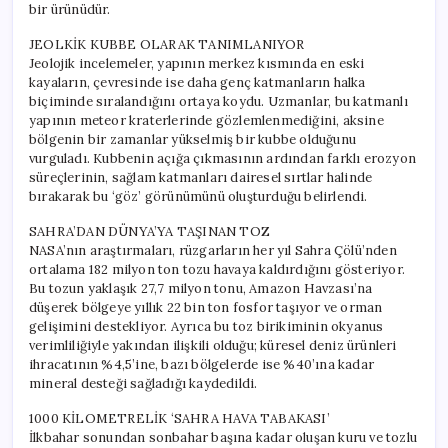
bir ürünüdür.
JEOLKİK KUBBE OLARAK TANIMLANIYOR
Jeolojik incelemeler, yapının merkez kısmında en eski
kayaların, çevresinde ise daha genç katmanların halka
biçiminde sıralandığını ortaya koydu. Uzmanlar, bu katmanlı
yapının meteor kraterlerinde gözlemlenmediğini, aksine
bölgenin bir zamanlar yükselmiş bir kubbe olduğunu
vurguladı. Kubbenin açığa çıkmasının ardından farklı erozyon
süreçlerinin, sağlam katmanları dairesel sırtlar halinde
bırakarak bu ‘göz’ görünümünü oluşturduğu belirlendi.
SAHRA’DAN DÜNYA’YA TAŞINAN TOZ
NASA’nın araştırmaları, rüzgarların her yıl Sahra Çölü’nden
ortalama 182 milyon ton tozu havaya kaldırdığını gösteriyor.
Bu tozun yaklaşık 27,7 milyon tonu, Amazon Havzası’na
düşerek bölgeye yıllık 22 bin ton fosfor taşıyor ve orman
gelişimini destekliyor. Ayrıca bu toz birikiminin okyanus
verimliliğiyle yakından ilişkili olduğu; küresel deniz ürünleri
ihracatının %4,5’ine, bazı bölgelerde ise %40’ına kadar
mineral desteği sağladığı kaydedildi.
1000 KİLOMETRELİK ‘SAHRA HAVA TABAKASI’
İlkbahar sonundan sonbahar başına kadar oluşan kuru ve tozlu