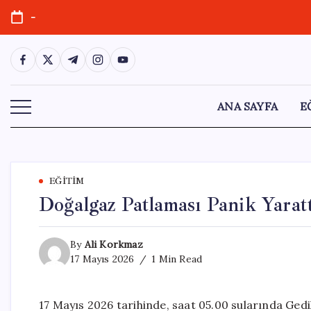
Skip
-
to
content
https://www.facebook.com/
https://twitter.com/
https://t.me/
https://www.instagram.com/
https://youtube.com/
ANA SAYFA
E
EĞITIM
Doğalgaz Patlaması Panik Yara
By
Ali Korkmaz
17 Mayıs 2026
1 Min Read
17 Mayıs 2026 tarihinde, saat 05.00 sularında Ge