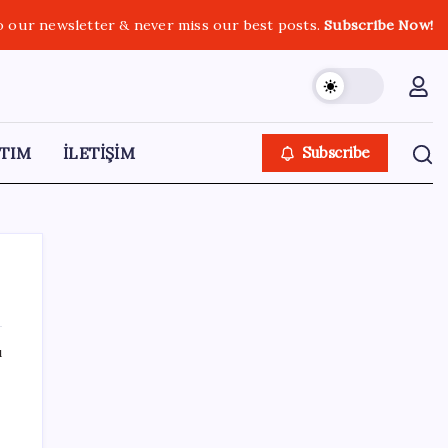
o our newsletter & never miss our best posts.
Subscribe Now!
TIM
İLETİŞİM
Subscribe
ı
SON YAZILAR
DİJİTAL ÜRÜN KALİTESİNDE YAPAY ZEKA
DÖNEMİ: kayIQ.ai, 500 BİN DOLAR TOHUM