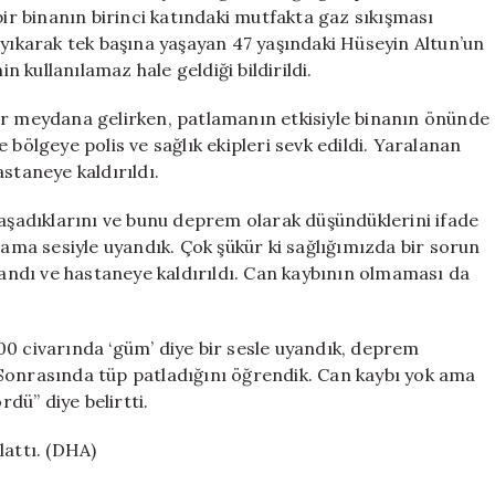
Deprem
bir binanın birinci katındaki mutfakta gaz sıkışması
Korkusu
 yıkarak tek başına yaşayan 47 yaşındaki Hüseyin Altun’un
için
kullanılamaz hale geldiği bildirildi.
ar meydana gelirken, patlamanın etkisiyle binanın önünde
 bölgeye polis ve sağlık ekipleri sevk edildi. Yaralanan
staneye kaldırıldı.
yaşadıklarını ve bunu deprem olarak düşündüklerini ifade
lama sesiyle uyandık. Çok şükür ki sağlığımızda bir sorun
ndı ve hastaneye kaldırıldı. Can kaybının olmaması da
00 civarında ‘güm’ diye bir sesle uyandık, deprem
Sonrasında tüp patladığını öğrendik. Can kaybı yok ama
dü” diye belirtti.
şlattı. (DHA)