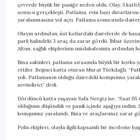
çevrede büyük bir paniğe neden oldu. Olay, 5 katlı 
sonucu gerçekleşti. Patlama, evin bazı duvarlarını
yaralanmasına yol açtı. Patlama sonucunda dairenin 
Olayın ardından, üst katlardaki dairelerde de has
park halindeki 3 araç da zarar gördü. İhbar üzerine
Altun, sağlık ekiplerinin müdahalesinin ardından ha
Bina sakinleri, patlama sırasında büyük bir korku 
ettiler. Beşinci katta oturan Murat Türkdağlı, “Pat
yok. Patlamanın olduğu dairedeki komşumuz yarala
sevindirici” dedi.
Dördüncü katta yaşayan Safa Nergiz ise, “Saat 05.
olduğunu düşündük ve panik içinde aşağıya indim. 
komşumuz yaralandı. Bina ve araçlarımız zarar gör
Polis ekipleri, olayla ilgili kapsamlı bir inceleme ba