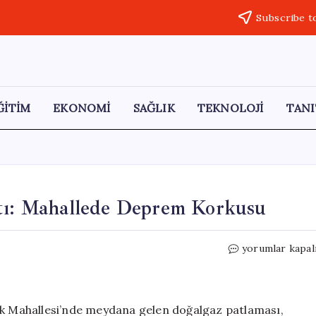
Subscribe t
ĞİTİM
EKONOMİ
SAĞLIK
TEKNOLOJİ
TANI
ttı: Mahallede Deprem Korkusu
Doğalgaz
yorumlar kapal
Patlaması
Panik
Yarattı:
Mahallede
dik Mahallesi’nde meydana gelen doğalgaz patlaması,