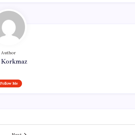
Author
i Korkmaz
Follow Me
Next