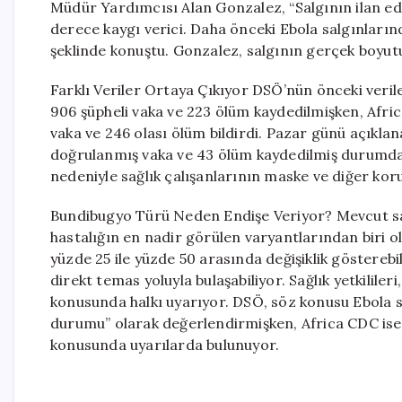
Müdür Yardımcısı Alan Gonzalez, “Salgının ilan e
derece kaygı verici. Daha önceki Ebola salgınları
şeklinde konuştu. Gonzalez, salgının gerçek boyutu
Farklı Veriler Ortaya Çıkıyor DSÖ’nün önceki veri
906 şüpheli vaka ve 223 ölüm kaydedilmişken, Afri
vaka ve 246 olası ölüm bildirdi. Pazar günü açıklan
doğrulanmış vaka ve 43 ölüm kaydedilmiş durumda.
nedeniyle sağlık çalışanlarının maske ve diğer koru
Bundibugyo Türü Neden Endişe Veriyor? Mevcut sa
hastalığın en nadir görülen varyantlarından biri 
yüzde 25 ile yüzde 50 arasında değişiklik gösterebili
direkt temas yoluyla bulaşabiliyor. Sağlık yetkililer
konusunda halkı uyarıyor. DSÖ, söz konusu Ebola sal
durumu” olarak değerlendirmişken, Africa CDC ise 
konusunda uyarılarda bulunuyor.