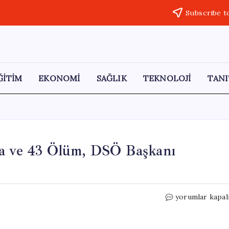
Subscribe t
ĞİTİM
EKONOMİ
SAĞLIK
TEKNOLOJİ
TANI
ka ve 43 Ölüm, DSÖ Başkanı
Ebola
yorumlar kapal
Salgını
Büyüyor:
263