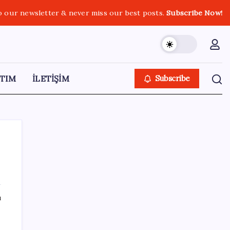
o our newsletter & never miss our best posts.
Subscribe Now!
TIM
İLETİŞİM
Subscribe
SON YAZILAR
ı
YENİ Parti lideri Özel, ilk temel atma
törenini Ankara’da gerçekleştirdi: ‘Dönen