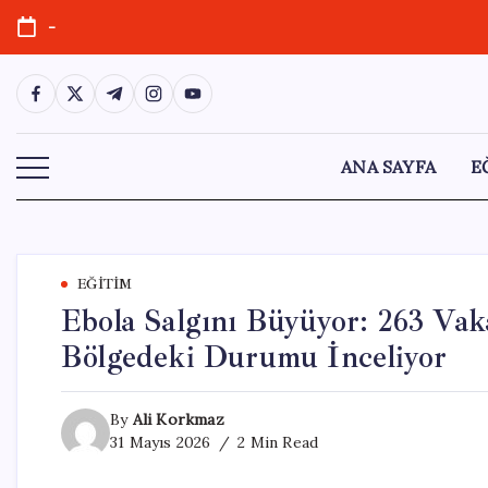
Skip
-
to
content
https://www.facebook.com/
https://twitter.com/
https://t.me/
https://www.instagram.com/
https://youtube.com/
ANA SAYFA
E
EĞITIM
Ebola Salgını Büyüyor: 263 Va
Bölgedeki Durumu İnceliyor
By
Ali Korkmaz
31 Mayıs 2026
2 Min Read