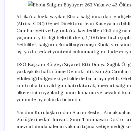
Afrika’da hızla yayılan Ebola salgınına dair endişe
(Africa CDC) Genel Direktörü Jean Kaseya’nın bild
Cumhuriyeti ve Uganda’da kaydedilen 263 doğrulanm
yaşamını yitirdiği belirtilirken, 1,100’den fazla şüp
Yetkililer, salgının Bundibugyo suşu Ebola virüsün
aşı ya da tedavi yöntemi bulunmadığını ifade ediyo
DSÖ Başkanı Bölgeyi Ziyaret Etti Dünya Sağlık Ö
yaklaşık iki hafta önce Demokratik Kongo Cumhuriy
etkilediği bölgedeki yetkililerle bir araya geldi. G
kontrol altına aldığını hatırlatarak, mevcut salgın
ülkelerinin uyguladığı sınır kapama ve seyahat kıs
yönünde uyarılarda bulundu.
Yardım Kuruluşlarından Alarm Sesleri Ancak sahad
görüşlerine katılmıyor. Sınır Tanımayan Doktorlar 
mevcut müdahalenin vaka artışına yetişemediği k