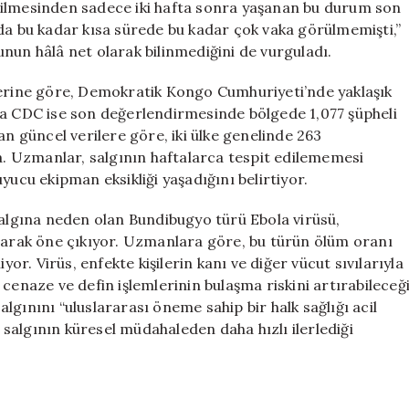
dilmesinden sadece iki hafta sonra yaşanan bu durum son
nda bu kadar kısa sürede bu kadar çok vaka görülmemişti,”
nun hâlâ net olarak bilinmediğini de vurguladı.
lerine göre, Demokratik Kongo Cumhuriyeti’nde yaklaşık
ca CDC ise son değerlendirmesinde bölgede 1,077 şüpheli
an güncel verilere göre, iki ülke genelinde 263
 Uzmanlar, salgının haftalarca tespit edilememesi
yucu ekipman eksikliği yaşadığını belirtiyor.
lgına neden olan Bundibugyo türü Ebola virüsü,
olarak öne çıkıyor. Uzmanlara göre, bu türün ölüm oranı
yor. Virüs, enfekte kişilerin kanı ve diğer vücut sıvılarıyla
i, cenaze ve defin işlemlerinin bulaşma riskini artırabileceğ
gınını “uluslararası öneme sahip bir halk sağlığı acil
salgının küresel müdahaleden daha hızlı ilerlediği