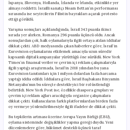
İspanya, Slovenya, Hollanda, İzlanda ve İrlanda, etkinlikte yer
almayı reddetti. İsrailli sanatçı Noam Bettan’ın performansı
sırasında ise seyircilerin Filistin bayrakları açarak protesto
ettiği görüldü.
Yarışma sonuçları açıklandığında, İsrail 343 puanla ikinci
sırada yer alırken, Romanya 296 puanla üçüncü oldu. Ancak
sonuçlardan çok, halk oylamalarıyla ilgili ortaya atılan iddialar
dikkat çekti. ABD medyasında çıkan haberlere göre, İsrail’in
Eurovision oylamalarını etkilemek amacıyla uzun süredir
kapsamlı dijital kampanyalar yürüttüğü öne sürüldü. New York
Times’ın finansal veriler ve çevrim içi reklam çalışmalarıyla
ilgili yaptığı araştırmada, İsrail’in 2018 yılından bu yana
Eurovision tanıtımları için 1 milyon dolardan fazla harcama
yaptığı iddia edildi. İddialara göre, İsrail Başbakanı Binyamin
Netanyahu’nun bu süreçte destekleyici bir rol üstlendiği
belirtildi. New York Post ise, özellikle diaspora grupları ve
çevrim içi reklam ağları aracılığıyla organize çalışmalara
dikkat çekti. Kullanıcıların farklı platformlardan birden fazla
oy vermeye yönlendirilmesiyle ilgili ifadeler de dikkat çekti.
Bu tepkilerin artması üzerine Avrupa Yayın Birliği (EBU),
oylama sisteminde değişiklikler yapma gereği duydu. Yeni
düzenlemelere göre, hükümet destekli üçüncü taraf