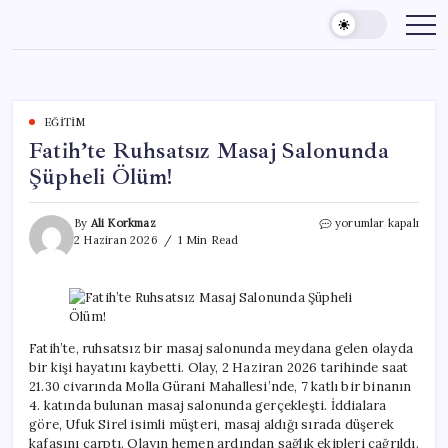
Skip
to
content
EĞITIM
Fatih’te Ruhsatsız Masaj Salonunda
Şüpheli Ölüm!
Fatih’te
By
Ali Korkmaz
yorumlar kapalı
Ruhsatsız
2 Haziran 2026
1 Min Read
Masaj
Salonunda
Şüpheli
Ölüm!
için
Fatih’te, ruhsatsız bir masaj salonunda meydana gelen olayda
bir kişi hayatını kaybetti. Olay, 2 Haziran 2026 tarihinde saat
21.30 civarında Molla Gürani Mahallesi’nde, 7 katlı bir binanın
4. katında bulunan masaj salonunda gerçekleşti. İddialara
göre, Ufuk Sirel isimli müşteri, masaj aldığı sırada düşerek
kafasını çarptı. Olayın hemen ardından sağlık ekipleri çağrıldı.