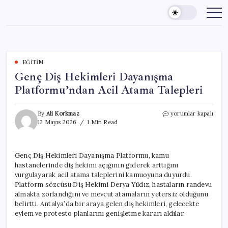
Skip
to
content
EĞITIM
Genç Diş Hekimleri Dayanışma
Platformu’ndan Acil Atama Talepleri
Genç
By
Ali Korkmaz
yorumlar kapalı
Diş
12 Mayıs 2026
1 Min Read
Hekimleri
Dayanışma
Platformu’ndan
Genç Diş Hekimleri Dayanışma Platformu, kamu
Acil
hastanelerinde diş hekimi açığının giderek arttığını
Atama
Talepleri
vurgulayarak acil atama taleplerini kamuoyuna duyurdu.
için
Platform sözcüsü Diş Hekimi Derya Yıldız, hastaların randevu
almakta zorlandığını ve mevcut atamaların yetersiz olduğunu
belirtti. Antalya’da bir araya gelen diş hekimleri, gelecekte
eylem ve protesto planlarını genişletme kararı aldılar.