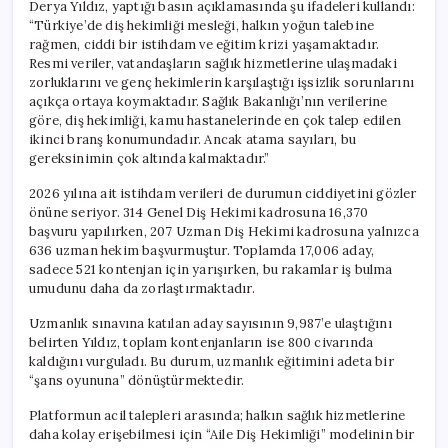
Derya Yıldız, yaptığı basın açıklamasında şu ifadeleri kullandı:
“Türkiye’de diş hekimliği mesleği, halkın yoğun talebine
rağmen, ciddi bir istihdam ve eğitim krizi yaşamaktadır.
Resmi veriler, vatandaşların sağlık hizmetlerine ulaşmadaki
zorluklarını ve genç hekimlerin karşılaştığı işsizlik sorunlarını
açıkça ortaya koymaktadır. Sağlık Bakanlığı’nın verilerine
göre, diş hekimliği, kamu hastanelerinde en çok talep edilen
ikinci branş konumundadır. Ancak atama sayıları, bu
gereksinimin çok altında kalmaktadır.”
2026 yılına ait istihdam verileri de durumun ciddiyetini gözler
önüne seriyor. 314 Genel Diş Hekimi kadrosuna 16,370
başvuru yapılırken, 207 Uzman Diş Hekimi kadrosuna yalnızca
636 uzman hekim başvurmuştur. Toplamda 17,006 aday,
sadece 521 kontenjan için yarışırken, bu rakamlar iş bulma
umudunu daha da zorlaştırmaktadır.
Uzmanlık sınavına katılan aday sayısının 9,987’e ulaştığını
belirten Yıldız, toplam kontenjanların ise 800 civarında
kaldığını vurguladı. Bu durum, uzmanlık eğitimini adeta bir
“şans oyununa” dönüştürmektedir.
Platformun acil talepleri arasında; halkın sağlık hizmetlerine
daha kolay erişebilmesi için “Aile Diş Hekimliği” modelinin bir