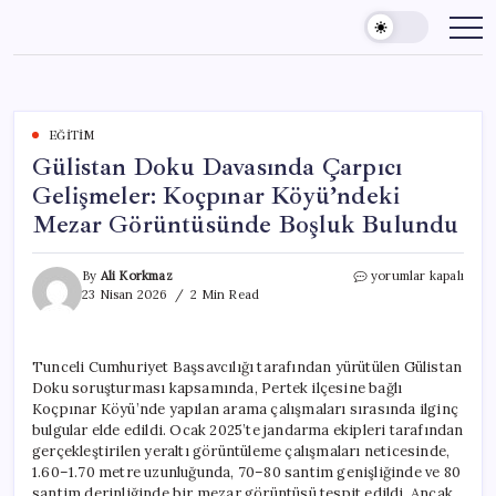
Skip
to
content
EĞITIM
Gülistan Doku Davasında Çarpıcı
Gelişmeler: Koçpınar Köyü’ndeki
Mezar Görüntüsünde Boşluk Bulundu
Gülistan
By
Ali Korkmaz
yorumlar kapalı
Doku
23 Nisan 2026
2 Min Read
Davasında
Çarpıcı
Gelişmeler:
Tunceli Cumhuriyet Başsavcılığı tarafından yürütülen Gülistan
Koçpınar
Doku soruşturması kapsamında, Pertek ilçesine bağlı
Köyü’ndeki
Mezar
Koçpınar Köyü’nde yapılan arama çalışmaları sırasında ilginç
Görüntüsünde
bulgular elde edildi. Ocak 2025’te jandarma ekipleri tarafından
Boşluk
gerçekleştirilen yeraltı görüntüleme çalışmaları neticesinde,
Bulundu
1.60–1.70 metre uzunluğunda, 70–80 santim genişliğinde ve 80
için
santim derinliğinde bir mezar görüntüsü tespit edildi. Ancak