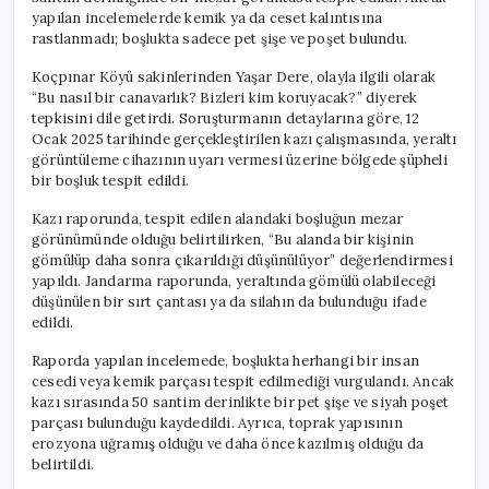
yapılan incelemelerde kemik ya da ceset kalıntısına
rastlanmadı; boşlukta sadece pet şişe ve poşet bulundu.
Koçpınar Köyü sakinlerinden Yaşar Dere, olayla ilgili olarak
“Bu nasıl bir canavarlık? Bizleri kim koruyacak?” diyerek
tepkisini dile getirdi. Soruşturmanın detaylarına göre, 12
Ocak 2025 tarihinde gerçekleştirilen kazı çalışmasında, yeraltı
görüntüleme cihazının uyarı vermesi üzerine bölgede şüpheli
bir boşluk tespit edildi.
Kazı raporunda, tespit edilen alandaki boşluğun mezar
görünümünde olduğu belirtilirken, “Bu alanda bir kişinin
gömülüp daha sonra çıkarıldığı düşünülüyor” değerlendirmesi
yapıldı. Jandarma raporunda, yeraltında gömülü olabileceği
düşünülen bir sırt çantası ya da silahın da bulunduğu ifade
edildi.
Raporda yapılan incelemede, boşlukta herhangi bir insan
cesedi veya kemik parçası tespit edilmediği vurgulandı. Ancak
kazı sırasında 50 santim derinlikte bir pet şişe ve siyah poşet
parçası bulunduğu kaydedildi. Ayrıca, toprak yapısının
erozyona uğramış olduğu ve daha önce kazılmış olduğu da
belirtildi.