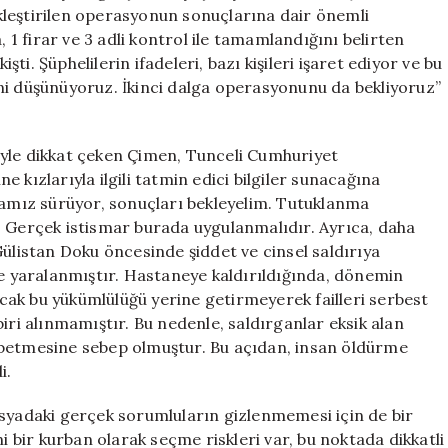
İkinci
kleştirilen operasyonun sonuçlarına dair önemli
Operasyon
 firar ve 3 adli kontrol ile tamamlandığını belirten
Yolda
i. Şüphelilerin ifadeleri, bazı kişileri işaret ediyor ve bu
için
ni düşünüyoruz. İkinci dalga operasyonunu da bekliyoruz”
iyle dikkat çeken Çimen, Tunceli Cumhuriyet
 kızlarıyla ilgili tatmin edici bilgiler sunacağına
rmamız sürüyor, sonuçları bekleyelim. Tutuklanma
. Gerçek istismar burada uygulanmalıdır. Ayrıca, daha
istan Doku öncesinde şiddet ve cinsel saldırıya
ve yaralanmıştır. Hastaneye kaldırıldığında, dönemin
ak bu yükümlülüğü yerine getirmeyerek failleri serbest
iri alınmamıştır. Bu nedenle, saldırganlar eksik alan
ybetmesine sebep olmuştur. Bu açıdan, insan öldürme
i.
osyadaki gerçek sorumluların gizlenmemesi için de bir
i bir kurban olarak seçme riskleri var, bu noktada dikkatli