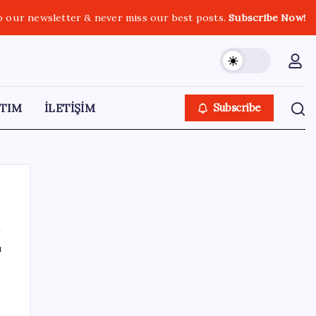
o our newsletter & never miss our best posts.
Subscribe Now!
TIM
İLETİŞİM
Subscribe
ı
SON YAZILAR
DİJİTAL ÜRÜN KALİTESİNDE YAPAY ZEKA
DÖNEMİ: kayIQ.ai, 500 BİN DOLAR TOHUM