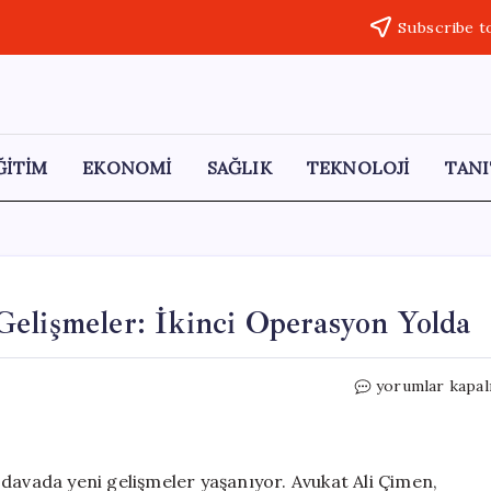
Subscribe t
ĞİTİM
EKONOMİ
SAĞLIK
TEKNOLOJİ
TANI
elişmeler: İkinci Operasyon Yolda
Gülistan
yorumlar kapal
Doku
Davasında
Yeni
Gelişmeler:
davada yeni gelişmeler yaşanıyor. Avukat Ali Çimen,