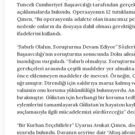
Tunceli Cumhuriyet Başsavcılığı tarafından gerçe
açıklamalarda bulundu. Operasyonun 12 tutuklama, 1
Çimen, “Bu operasyonla adalete olan inancımız pekişt
nedenle onların da dosyaya dahil olması gerektiği
ifadelerini kullandı.
“Sabırlı Olalım, Soruşturma Devam Ediyor” Sözler
Başsavcılığı’nın soruşturma sonucunda Doku ailesine
inandığını vurguladı. “Sabırlı olmalıyız. Soruştu
gerekçeleri arasında çeşitli maddeler yer almakta
önce eklenmeyen maddeler de mevcut. Örneğin, Gül
uğramıştır. Direndiği için saldırıya maruz kalmış 
valisinin onu koruma yükümlülüğü bulunuyordu. Anc
bırakmıştır. Gülistan için herhangi bir koruma tedb
eylemlerini tamamlayarak Gülistan’ın hayatını ka
suçlamasıyla ilgili mücadelemizi sürdüreceğiz” ded
“Bir Kurban Seçebilirler” Uyarısı Avukat Çimen, d
uyarıda bulundu. Davanın seyrine dair “Altaş ailesin