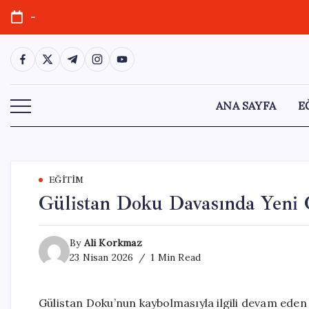
Skip
-
to
content
https://www.facebook.com/
https://twitter.com/
https://t.me/
https://www.instagram.com/
https://youtube.com/
ANA SAYFA
E
EĞITIM
Gülistan Doku Davasında Yeni G
By
Ali Korkmaz
23 Nisan 2026
1 Min Read
Gülistan Doku’nun kaybolmasıyla ilgili devam eden 