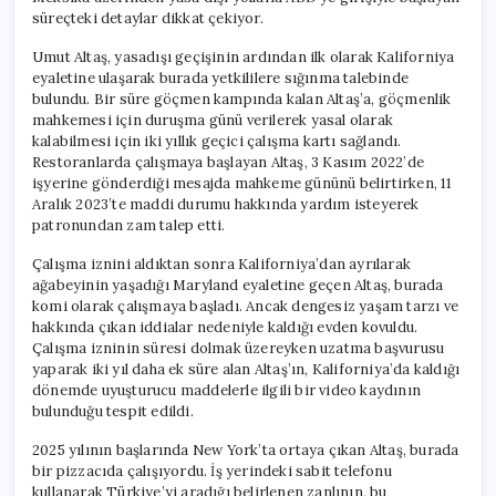
süreçteki detaylar dikkat çekiyor.
Umut Altaş, yasadışı geçişinin ardından ilk olarak Kaliforniya
eyaletine ulaşarak burada yetkililere sığınma talebinde
bulundu. Bir süre göçmen kampında kalan Altaş’a, göçmenlik
mahkemesi için duruşma günü verilerek yasal olarak
kalabilmesi için iki yıllık geçici çalışma kartı sağlandı.
Restoranlarda çalışmaya başlayan Altaş, 3 Kasım 2022’de
işyerine gönderdiği mesajda mahkeme gününü belirtirken, 11
Aralık 2023’te maddi durumu hakkında yardım isteyerek
patronundan zam talep etti.
Çalışma iznini aldıktan sonra Kaliforniya’dan ayrılarak
ağabeyinin yaşadığı Maryland eyaletine geçen Altaş, burada
komi olarak çalışmaya başladı. Ancak dengesiz yaşam tarzı ve
hakkında çıkan iddialar nedeniyle kaldığı evden kovuldu.
Çalışma izninin süresi dolmak üzereyken uzatma başvurusu
yaparak iki yıl daha ek süre alan Altaş’ın, Kaliforniya’da kaldığı
dönemde uyuşturucu maddelerle ilgili bir video kaydının
bulunduğu tespit edildi.
2025 yılının başlarında New York’ta ortaya çıkan Altaş, burada
bir pizzacıda çalışıyordu. İş yerindeki sabit telefonu
kullanarak Türkiye’yi aradığı belirlenen zanlının, bu