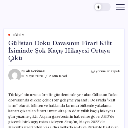
Skip
to
content
EĞITIM
Gülistan Doku Davasının Firari Kilit
İsiminde Şok Kaçış Hikayesi Ortaya
Çıktı
Gülistan
By
Ali Korkmaz
yorumlar kapalı
Doku
18 Mayıs 2026
2 Min Read
Davasının
Firari
Kilit
Türkiye’nin uzun süredir gündeminde yer alan Gülistan Doku
İsiminde
dosyasında dikkat çekici bir gelişme yaşandı. Dosyada “kilit
Şok
Kaçış
isim” olarak bilinen ve hakkında kırmızı bültenle yakalama
Hikayesi
kararı çıkarılan firari Umut Altaş’ın dört yıllık kaçış hikayesi
Ortaya
gün yüzüne çıktı. Akşam gazetesinin haberine göre, ABD’de
Çıktı
gizemli bir kaçış rotası izleyen Altaş’ın, Mayıs 2022’de
için
Meksika üzerinden yasa dışı yollarla ABD’ye girişiyle başlayan