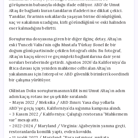
görüşmenin babasıyla olduğu ifade ediliyor. ABD’de Umut
Altaş ile bağlantı kuran tanıkların ifadeleri ise dikkat çekici.
Tanıklar, firarinin sokaklarda yaşayan birine dönüştüğünü,
saç ve sakalının uzadığını, kirli göründüğünü ve eski halinden
eser kalmadığını belirtti.
Soruşturma dosyasına giren bir diğer ilginç detay, Altaş’ın
eski Tunceli Valisi’nin oğlu Mustafa Türkay Sonel ile bir
doğum günü partisinde çekilen fotoğrafı oldu. Bu fotoğraf,
Altaş’ın kaçış süreci ve geçmişteki bağlantılarına dair yeni
soruları beraberinde getirdi. Ağustos 2026’da Kaliforniya’da
iltica davası için yeniden mahkeme celbi alan Altaş’ın
yakalanması için Interpol ve ABD güvenlik birimleri koordineli
bir çalışma yürütüyor.
Gülistan Doku soruşturmasının kilit ismi Umut Altaş’ın adım
adım kaçış rotası ise şu şekilde sıralandı:
– Mayıs 2022 / Meksika / ABD Sınırı: Yasa dışı yollarla
ABD’ye geçiş yaptı, Kaliforniya’da sığınma kampına alındı.
– 3 Kasım 2022 / Kaliforniya: Çalıştığı restorana “Mahkemem
var” mesajı attı.
– 2022-2024 / Maryland / Virginia: Ağabeyinin yanına geçti,
restoranlarda komilik yaptı, evden kovuldu.
– 11 Aralık 2023 / Maryland: “Para yetmiyor, avukata