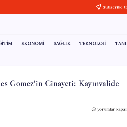
Subscribe t
ĞİTİM
EKONOMİ
SAĞLIK
TEKNOLOJİ
TANI
res Gomez’in Cinayeti: Kayınvalide
Güzellik
yorumlar kapal
Kraliçesi
Carolina
Flores