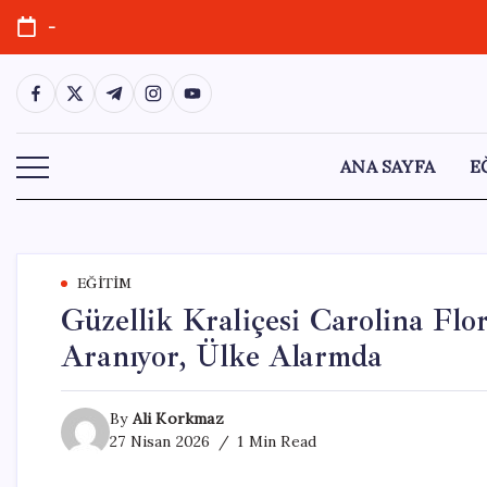
Skip
-
to
content
https://www.facebook.com/
https://twitter.com/
https://t.me/
https://www.instagram.com/
https://youtube.com/
ANA SAYFA
E
EĞITIM
Güzellik Kraliçesi Carolina Flo
Aranıyor, Ülke Alarmda
By
Ali Korkmaz
27 Nisan 2026
1 Min Read