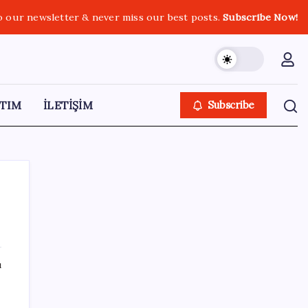
o our newsletter & never miss our best posts.
Subscribe Now!
TIM
İLETİŞİM
Subscribe
SON YAZILAR
ı
Google Pixel Watch 5 Sızdırıldı: İşte
Detaylar