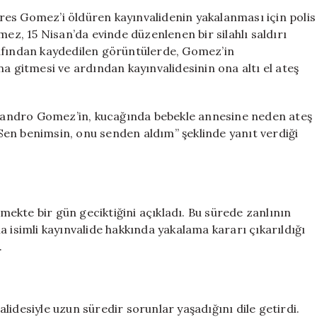
Gomez’in
lores Gomez’i öldüren kayınvalidenin yakalanması için polis
Cinayeti:
mez, 15 Nisan’da evinde düzenlenen bir silahlı saldırı
Kayınvalide
rafından kaydedilen görüntülerde, Gomez’in
Aranıyor,
a gitmesi ve ardından kayınvalidesinin ona altı el ateş
Ülke
Alarmda
için
lejandro Gomez’in, kucağında bebekle annesine neden ateş
. Sen benimsin, onu senden aldım” şeklinde yanıt verdiği
rmekte bir gün geciktiğini açıkladı. Bu sürede zanlının
ria isimli kayınvalide hakkında yakalama kararı çıkarıldığı
.
lidesiyle uzun süredir sorunlar yaşadığını dile getirdi.