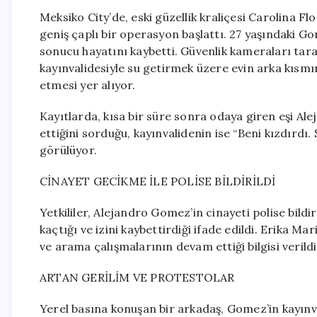
Meksiko City’de, eski güzellik kraliçesi Carolina F
geniş çaplı bir operasyon başlattı. 27 yaşındaki Go
sonucu hayatını kaybetti. Güvenlik kameraları ta
kayınvalidesiyle su getirmek üzere evin arka kısmın
etmesi yer alıyor.
Kayıtlarda, kısa bir süre sonra odaya giren eşi A
ettiğini sorduğu, kayınvalidenin ise “Beni kızdırdı
görülüyor.
CİNAYET GECİKME İLE POLİSE BİLDİRİLDİ
Yetkililer, Alejandro Gomez’in cinayeti polise bildi
kaçtığı ve izini kaybettirdiği ifade edildi. Erika Ma
ve arama çalışmalarının devam ettiği bilgisi verildi
ARTAN GERİLİM VE PROTESTOLAR
Yerel basına konuşan bir arkadaş, Gomez’in kayınva