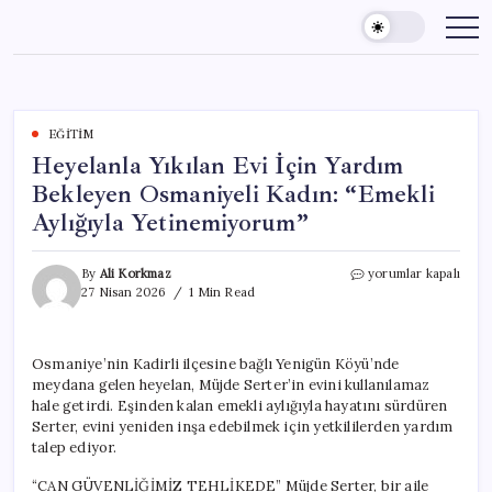
Skip
to
content
EĞITIM
Heyelanla Yıkılan Evi İçin Yardım
Bekleyen Osmaniyeli Kadın: “Emekli
Aylığıyla Yetinemiyorum”
Heyelanla
By
Ali Korkmaz
yorumlar kapalı
Yıkılan
27 Nisan 2026
1 Min Read
Evi
İçin
Yardım
Osmaniye’nin Kadirli ilçesine bağlı Yenigün Köyü’nde
Bekleyen
meydana gelen heyelan, Müjde Serter’in evini kullanılamaz
Osmaniyeli
Kadın:
hale getirdi. Eşinden kalan emekli aylığıyla hayatını sürdüren
“Emekli
Serter, evini yeniden inşa edebilmek için yetkililerden yardım
Aylığıyla
talep ediyor.
Yetinemiyorum”
için
“CAN GÜVENLİĞİMİZ TEHLİKEDE” Müjde Serter, bir aile