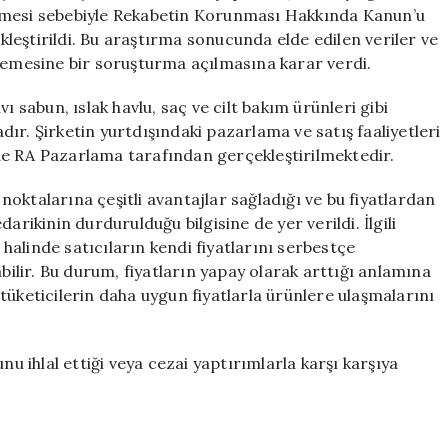
Soruşturma
irlemesi sebebiyle Rekabetin Korunması Hakkında Kanun’u
için
ekleştirildi. Bu araştırma sonucunda elde edilen veriler ve
nlemesine bir soruşturma açılmasına karar verdi.
ı sabun, ıslak havlu, saç ve cilt bakım ürünleri gibi
ır. Şirketin yurtdışındaki pazarlama ve satış faaliyetleri
de RA Pazarlama tarafından gerçekleştirilmektedir.
 noktalarına çeşitli avantajlar sağladığı ve bu fiyatlardan
arikinin durdurulduğu bilgisine de yer verildi. İlgili
alinde satıcıların kendi fiyatlarını serbestçe
abilir. Bu durum, fiyatların yapay olarak arttığı anlamına
tüketicilerin daha uygun fiyatlarla ürünlere ulaşmalarını
nu ihlal ettiği veya cezai yaptırımlarla karşı karşıya