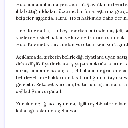
Hobi’nin alıcılarına yeniden satış fiyatlarını bel
ihlal ettiği iddiaları üzerine bir ön araştırma gerç
belgeler ışığında, Kurul, Hobi hakkında daha deri
Hobi Kozmetik, “Hobby” markası altında duş jeli, sıv
yüzlerce kişisel bakım ve kozmetik ürünü sunmaktad
Hobi Kozmetik tarafından yürütülürken, yurt için
Açıklamada, şirketin belirlediği fiyatlara uyan satış
daha düşük fiyatlarla satış yapan noktalara ürün ted
soruşturmanın sonuçları, iddiaların doğrulanması h
belirleyebilme haklarının kısıtlandığını ortaya koy
gelebilir. Rekabet Kurumu, bu tür soruşturmaların 
sağladığını vurguladı.
Kurulun açtığı soruşturma, ilgili teşebbüslerin kanu
kalacağı anlamına gelmiyor.