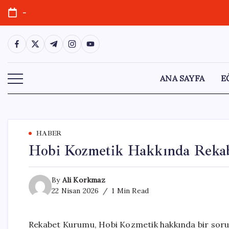
Skip
-
to
content
https://www.facebook.com/
https://twitter.com/
https://t.me/
https://www.instagram.com/
https://youtube.com/
ANA SAYFA
E
HABER
Hobi Kozmetik Hakkında Reka
By
Ali Korkmaz
22 Nisan 2026
1 Min Read
Rekabet Kurumu, Hobi Kozmetik hakkında bir soru