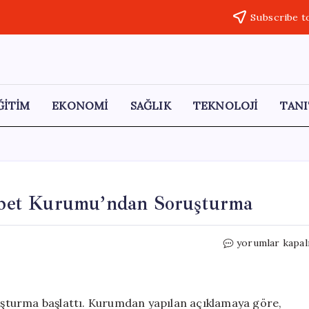
Subscribe t
ĞİTİM
EKONOMİ
SAĞLIK
TEKNOLOJİ
TANI
bet Kurumu’ndan Soruşturma
Hobi
yorumlar kapal
Kozmetik
Hakkında
Rekabet
Kurumu’ndan
şturma başlattı. Kurumdan yapılan açıklamaya göre,