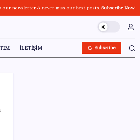
o our newsletter & never miss our best posts.
Subscribe Now!
TIM
İLETİŞİM
Subscribe
ı
SON YAZILAR
YENİ Parti lideri Özel, ilk temel atma
törenini Ankara’da gerçekleştirdi: ‘Dönen