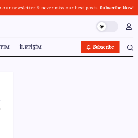
o our newsletter & never miss our best posts.
Subscribe Now!
TIM
İLETİŞİM
Subscribe
ı
SON YAZILAR
DİJİTAL ÜRÜN KALİTESİNDE YAPAY ZEKA
DÖNEMİ: kayIQ.ai, 500 BİN DOLAR TOHUM