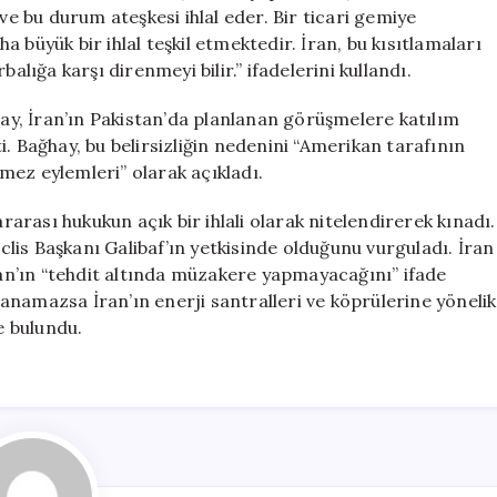
Ablukası
ve bu durum ateşkesi ihlal eder. Bir ticari gemiye
Savaş
 büyük bir ihlal teşkil etmektedir. İran, bu kısıtlamaları
Eylemidir
alığa karşı direnmeyi bilir.” ifadelerini kullandı.
için
hay, İran’ın Pakistan’da planlanan görüşmelere katılım
. Bağhay, bu belirsizliğin nedenini “Amerikan tarafının
lemez eylemleri” olarak açıkladı.
ararası hukukun açık bir ihlali olarak nitelendirerek kınadı.
is Başkanı Galibaf’ın yetkisinde olduğunu vurguladı. İran
n’ın “tehdit altında müzakere yapmayacağını” ifade
anamazsa İran’ın enerji santralleri ve köprülerine yönelik
e bulundu.