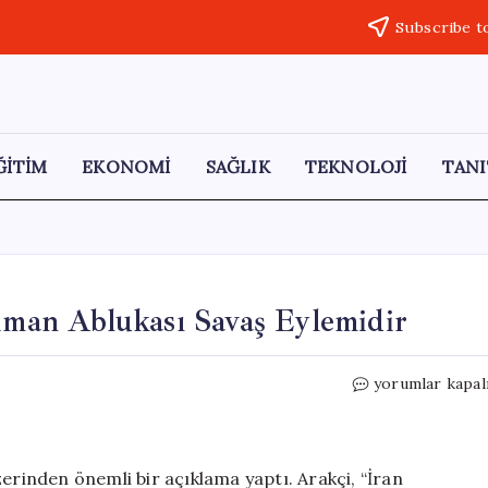
Subscribe t
ĞİTİM
EKONOMİ
SAĞLIK
TEKNOLOJİ
TANI
Liman Ablukası Savaş Eylemidir
İran
yorumlar kapal
Dışişleri
Bakanı
Arakçi:
Liman
zerinden önemli bir açıklama yaptı. Arakçi, “İran