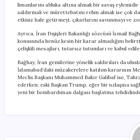
limanlarını abluka altına almak bir savaş eylemidir 
saldırmak ve mürettebatını rehin almak ise çok daha
etkisiz hale getirmeyi, çıkarlarını savunmayı ve zorb
Ayrıca, İran Dışişleri Bakanlığı sözcüsü İsmail Bağ
konusunda henüz kesin bir karar almadığını belirtti
çelişkili mesajları, tutarsız tutumları ve kabul edi
Bağhay, İran gemilerine yönelik saldırıları da ulusl
İslamabad’daki müzakerelere katılım kararının Mecl
Meclis Başkanı Muhammed Bakır Galibaf ise, Tahra
ederken; eski Başkan Trump, eğer bir uzlaşma sağl
yeni bir bombardıman dalgası başlatma tehdidind