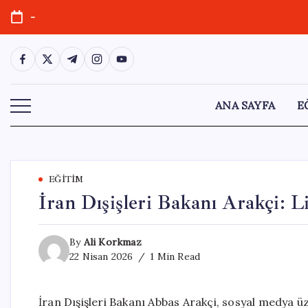
Skip
-
to
content
https://www.facebook.com/
https://twitter.com/
https://t.me/
https://www.instagram.com/
https://youtube.com/
ANA SAYFA
E
EĞITIM
İran Dışişleri Bakanı Arakçi: 
By
Ali Korkmaz
22 Nisan 2026
1 Min Read
İran Dışişleri Bakanı Abbas Arakçi, sosyal medya ü