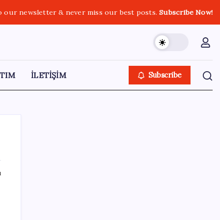
o our newsletter & never miss our best posts.
Subscribe Now!
TIM
İLETİŞİM
Subscribe
ı
SON YAZILAR
DİJİTAL ÜRÜN KALİTESİNDE YAPAY ZEKA
DÖNEMİ: kayIQ.ai, 500 BİN DOLAR TOHUM