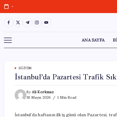
Skip
-
to
content
https://www.facebook.com/
https://twitter.com/
https://t.me/
https://www.instagram.com/
https://youtube.com/
ANA SAYFA
E
EĞITIM
İstanbul’da Pazartesi Trafik Sık
By
Ali Korkmaz
18 Mayıs 2026
1 Min Read
İstanbul’da haftanın ilk iş günü olan Pazartesi, tr