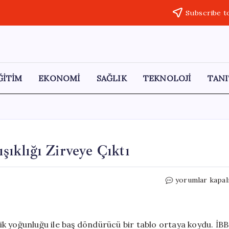
Subscribe t
ĞİTİM
EKONOMİ
SAĞLIK
TEKNOLOJİ
TANI
ışıklığı Zirveye Çıktı
İstanbul’da
yorumlar kapal
Pazartesi
Trafik
Sıkışıklığı
Zirveye
afik yoğunluğu ile baş döndürücü bir tablo ortaya koydu. İBB