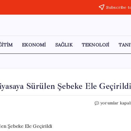
Subscribe t
ĞİTİM
EKONOMİ
SAĞLIK
TEKNOLOJİ
TANI
iyasaya Sürülen Şebeke Ele Geçirild
Kazalı
yorumlar kapal
Lüks
Araçları
Yeniden
Piyasaya