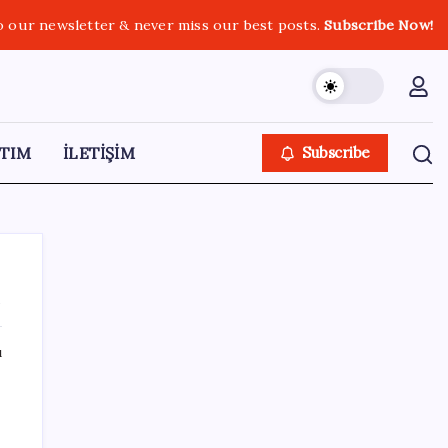
o our newsletter & never miss our best posts.
Subscribe Now!
TIM
İLETİŞİM
Subscribe
i
ı
SON YAZILAR
DİJİTAL ÜRÜN KALİTESİNDE YAPAY ZEKA
DÖNEMİ: kayIQ.ai, 500 BİN DOLAR TOHUM