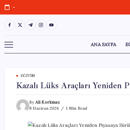
Skip
-
to
content
https://www.facebook.com/
https://twitter.com/
https://t.me/
https://www.instagram.com/
https://youtube.com/
ANA SAYFA
E
EĞITIM
Kazalı Lüks Araçları Yeniden P
By
Ali Korkmaz
8 Haziran 2026
1 Min Read