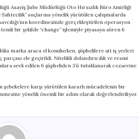
Sürülen
lüğü Asayiş Şube Müdürlüğü Oto Hırsızlık Büro Amirliği
Şebeke
de Sahtecilik” suçlarına yönelik yürütülen çalışmalarda
Ele
şsavcılığı’nın koordinesinde gerçekleştirilen operasyon
Geçirildi
için
emli bir şekilde “change” işlemiyle piyasaya süren 6
s marka araca el konulurken, şüphelilere ait iş yerleri
arçası ele geçirildi. Nitelikli dolandırıcılık ve resmi
kamlara sevk edilen 6 şüpheliden 3’ü tutuklanarak cezaevine
n şebekelere karşı yürütülen kararlı mücadelenin bir
nmesine yönelik önemli bir adım olarak değerlendiriliyor.