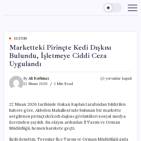
Skip
to
content
EĞITIM
Marketteki Pirinçte Kedi Dışkısı
Bulundu, İşletmeye Ciddi Ceza
Uygulandı
Marketteki
By
Ali Korkmaz
yorumlar kapalı
Pirinçte
22 Nisan 2026
1 Min Read
Kedi
Dışkısı
Bulundu,
22 Nisan 2026 tarihinde Hakan Kaplan tarafından bildirilen
İşletmeye
habere göre, Akbelen Mahallesi’nde bulunan bir markette
Ciddi
Ceza
sergilenen pirinçteki kedi dışkısı görüntüleri sosyal medya
Uygulandı
üzerinden yayıldı. Bu olayın ardından İl Tarım ve Orman
için
Müdürlüğü, hemen harekete geçti.
İlgili denetim, Toroslar İlçe Tarım ve Orman Müdürlüğü gıda