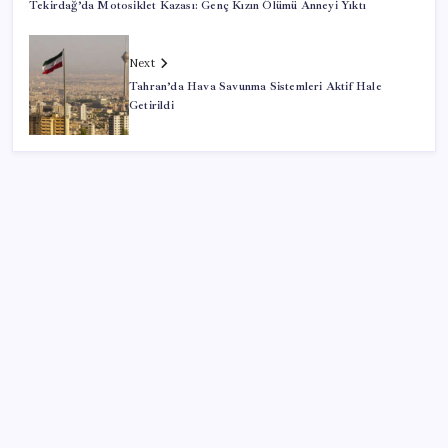
Tekirdağ’da Motosiklet Kazası: Genç Kızın Ölümü Anneyi Yıktı
Next
Tahran’da Hava Savunma Sistemleri Aktif Hale
Getirildi
SON YAZILAR
DİJİTAL ÜRÜN KALİTESİNDE YAPAY ZEKA DÖNEMİ:
kayIQ.ai, 500 BİN DOLAR TOHUM YATIRIMLA
HAYATA GEÇTİ