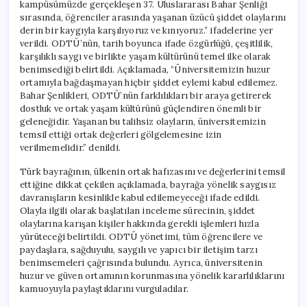
kampüsümüzde gerçekleşen 37. Uluslararası Bahar Şenliği
sırasında, öğrenciler arasında yaşanan üzücü şiddet olaylarını
derin bir kaygıyla karşılıyoruz ve kınıyoruz.” ifadelerine yer
verildi. ODTÜ’nün, tarih boyunca ifade özgürlüğü, çeşitlilik,
karşılıklı saygı ve birlikte yaşam kültürünü temel ilke olarak
benimsediği belirtildi. Açıklamada, “Üniversitemizin huzur
ortamıyla bağdaşmayan hiçbir şiddet eylemi kabul edilemez.
Bahar Şenlikleri, ODTÜ’nün farklılıkları bir araya getirerek
dostluk ve ortak yaşam kültürünü güçlendiren önemli bir
geleneğidir. Yaşanan bu talihsiz olayların, üniversitemizin
temsil ettiği ortak değerleri gölgelemesine izin
verilmemelidir.” denildi.
Türk bayrağının, ülkenin ortak hafızasını ve değerlerini temsil
ettiğine dikkat çekilen açıklamada, bayrağa yönelik saygısız
davranışların kesinlikle kabul edilemeyeceği ifade edildi.
Olayla ilgili olarak başlatılan inceleme sürecinin, şiddet
olaylarına karışan kişiler hakkında gerekli işlemleri hızla
yürüteceği belirtildi. ODTÜ yönetimi, tüm öğrencilere ve
paydaşlara, sağduyulu, saygılı ve yapıcı bir iletişim tarzı
benimsemeleri çağrısında bulundu. Ayrıca, üniversitenin
huzur ve güven ortamının korunmasına yönelik kararlılıklarını
kamuoyuyla paylaştıklarını vurguladılar.