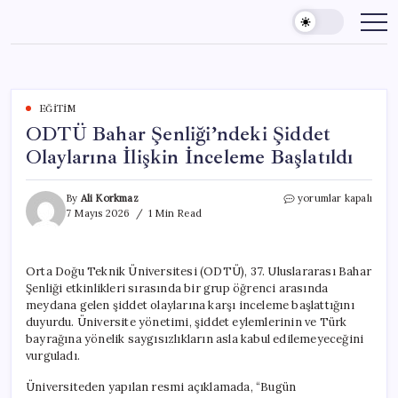
Skip
to
content
EĞITIM
ODTÜ Bahar Şenliği’ndeki Şiddet
Olaylarına İlişkin İnceleme Başlatıldı
ODTÜ
By
Ali Korkmaz
yorumlar kapalı
Bahar
7 Mayıs 2026
1 Min Read
Şenliği’ndeki
Şiddet
Olaylarına
Orta Doğu Teknik Üniversitesi (ODTÜ), 37. Uluslararası Bahar
İlişkin
Şenliği etkinlikleri sırasında bir grup öğrenci arasında
İnceleme
Başlatıldı
meydana gelen şiddet olaylarına karşı inceleme başlattığını
için
duyurdu. Üniversite yönetimi, şiddet eylemlerinin ve Türk
bayrağına yönelik saygısızlıkların asla kabul edilemeyeceğini
vurguladı.
Üniversiteden yapılan resmi açıklamada, “Bugün