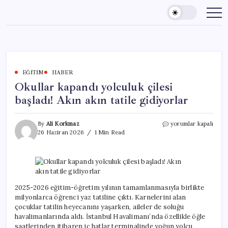
Skip
to
content
EĞITIM
HABER
Okullar kapandı yolculuk çilesi
başladı! Akın akın tatile gidiyorlar
Okullar
By
Ali Korkmaz
yorumlar kapalı
kapandı
26 Haziran 2026
1 Min Read
yolculuk
çilesi
başladı!
Akın
akın
tatile
2025-2026 eğitim-öğretim yılının tamamlanmasıyla birlikte
gidiyorlar
milyonlarca öğrenci yaz tatiline çıktı. Karnelerini alan
için
çocuklar tatilin heyecanını yaşarken, aileler de soluğu
havalimanlarında aldı. İstanbul Havalimanı’nda özellikle öğle
saatlerinden itibaren iç hatlar terminalinde yoğun yolcu