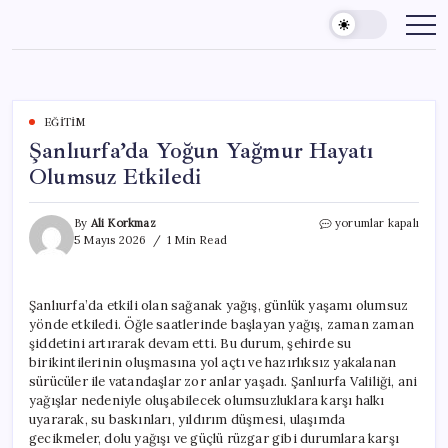
Skip
to
content
EĞITIM
Şanlıurfa’da Yoğun Yağmur Hayatı
Olumsuz Etkiledi
Şanlıurfa’da
By
Ali Korkmaz
yorumlar kapalı
Yoğun
5 Mayıs 2026
1 Min Read
Yağmur
Hayatı
Olumsuz
Şanlıurfa’da etkili olan sağanak yağış, günlük yaşamı olumsuz
Etkiledi
yönde etkiledi. Öğle saatlerinde başlayan yağış, zaman zaman
için
şiddetini artırarak devam etti. Bu durum, şehirde su
birikintilerinin oluşmasına yol açtı ve hazırlıksız yakalanan
sürücüler ile vatandaşlar zor anlar yaşadı. Şanlıurfa Valiliği, ani
yağışlar nedeniyle oluşabilecek olumsuzluklara karşı halkı
uyararak, su baskınları, yıldırım düşmesi, ulaşımda
gecikmeler, dolu yağışı ve güçlü rüzgar gibi durumlara karşı