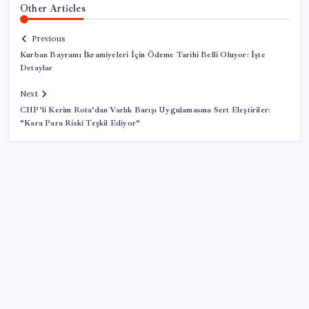
Other Articles
Previous
Kurban Bayramı İkramiyeleri İçin Ödeme Tarihi Belli Oluyor: İşte
Detaylar
Next
CHP’li Kerim Rota’dan Varlık Barışı Uygulamasına Sert Eleştiriler:
“Kara Para Riski Teşkil Ediyor”
SON YAZILAR
Huawei Mate 80 için 16GB RAM ve 1TB Model