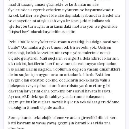
maddi kazanç amacı gütmekte ve kurbanlarını aile
üyelerinden seçerek zehirleme yöntemine başvurmaktadır.
Erkek katiller ise genellikle aile dışındaki yabancıları hedef alır
ve cinayetlerini ateşli silah veya fiziksel şiddet kullanarak
işlerler; bu tür suçların arkasındaki motivasyon ise genellikle
“kişisel haz” olarak kaydedilmektedir.
Peki, 1980’lerde yüzlerce kurbanın verildiği bu dalga nasıl son
buldu? Uzmanlara göre bunun tek bir sebebi yok. Gelişen
teknoloji, kolluk kuvvetlerinin tespit yöntemlerini önemli
ölçüde geliştirdi. Mali suçların ve sigorta dolandırıcılıklarının
sıkı takibi, katillerin “seri” unvanını alacak sayıya ulaşmadan
yakalanmalarını sağladı. Toplumun değişen yaşam dinamikleri
de bu suçlar için uygun ortamı ortadan kaldırdı. Eskiden
yaygın olan otostop çekme, çocukların sokaklarda yalnız
dolaşması veya yabancılara kontrolsüz yardım etme gibi
davranışlar yerini daha temkinli bir sosyal hayata bıraktı.
Ayrıca, ABD’deki şartlı tahliye yasalarının sıkılaşması,
geçmişte bu tür suçlara meyilli kişilerin sokaklara geri dönme
olasılığını önemli ölçüde azalttı.
Sonuç olarak, teknolojik izleme ve artan güvenlik bilinci, seri
katil kavramını yavaş yavaş geçmişin karanlık sayfalarına
gömüyor.