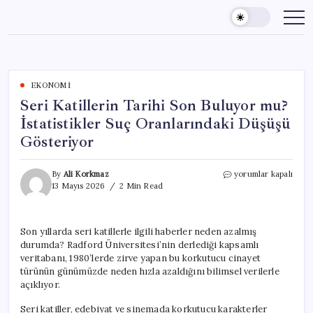
Skip
to
content
EKONOMI
Seri Katillerin Tarihi Son Buluyor mu?
İstatistikler Suç Oranlarındaki Düşüşü
Gösteriyor
Seri
By
Ali Korkmaz
yorumlar kapalı
Katillerin
13 Mayıs 2026
2 Min Read
Tarihi
Son
Buluyor
Son yıllarda seri katillerle ilgili haberler neden azalmış
mu?
durumda? Radford Üniversitesi’nin derlediği kapsamlı
İstatistikler
Suç
veritabanı, 1980’lerde zirve yapan bu korkutucu cinayet
Oranlarındaki
türünün günümüzde neden hızla azaldığını bilimsel verilerle
Düşüşü
açıklıyor.
Gösteriyor
için
Seri katiller, edebiyat ve sinemada korkutucu karakterler