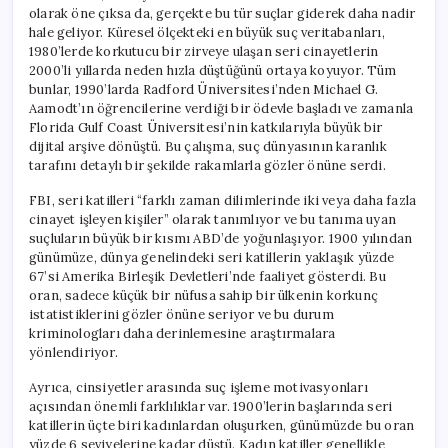
olarak öne çıksa da, gerçekte bu tür suçlar giderek daha nadir
hale geliyor. Küresel ölçekteki en büyük suç veritabanları,
1980’lerde korkutucu bir zirveye ulaşan seri cinayetlerin
2000’li yıllarda neden hızla düştüğünü ortaya koyuyor. Tüm
bunlar, 1990’larda Radford Üniversitesi’nden Michael G.
Aamodt’ın öğrencilerine verdiği bir ödevle başladı ve zamanla
Florida Gulf Coast Üniversitesi’nin katkılarıyla büyük bir
dijital arşive dönüştü. Bu çalışma, suç dünyasının karanlık
tarafını detaylı bir şekilde rakamlarla gözler önüne serdi.
FBI, seri katilleri “farklı zaman dilimlerinde iki veya daha fazla
cinayet işleyen kişiler” olarak tanımlıyor ve bu tanıma uyan
suçluların büyük bir kısmı ABD’de yoğunlaşıyor. 1900 yılından
günümüze, dünya genelindeki seri katillerin yaklaşık yüzde
67’si Amerika Birleşik Devletleri’nde faaliyet gösterdi. Bu
oran, sadece küçük bir nüfusa sahip bir ülkenin korkunç
istatistiklerini gözler önüne seriyor ve bu durum
kriminologları daha derinlemesine araştırmalara
yönlendiriyor.
Ayrıca, cinsiyetler arasında suç işleme motivasyonları
açısından önemli farklılıklar var. 1900’lerin başlarında seri
katillerin üçte biri kadınlardan oluşurken, günümüzde bu oran
yüzde 6 seviyelerine kadar düştü. Kadın katiller genellikle