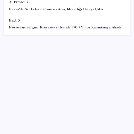
Previous
Havza’da Sel Felaketi Sonrası Araç Mezarlığı Ortaya Çıktı
Next
Norovirus Salgını: Kruvaziyer Gemide 1700 Yolcu Karantinaya Alındı
SON YAZILAR
YENİ Parti lideri Özel, ilk temel atma törenini
Ankara’da gerçekleştirdi: ‘Dönen dönsün ben
dönmezem yolumdan’
Tuzla, Çekmeköy ve Şile belediyeleri resmen AKP’ye