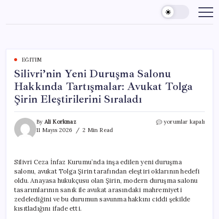
Skip
to
content
EĞITIM
Silivri’nin Yeni Duruşma Salonu
Hakkında Tartışmalar: Avukat Tolga
Şirin Eleştirilerini Sıraladı
Silivri’nin
By
Ali Korkmaz
yorumlar kapalı
Yeni
11 Mayıs 2026
2 Min Read
Duruşma
Salonu
Hakkında
Silivri Ceza İnfaz Kurumu’nda inşa edilen yeni duruşma
Tartışmalar:
salonu, avukat Tolga Şirin tarafından eleştiri oklarının hedefi
Avukat
Tolga
oldu. Anayasa hukukçusu olan Şirin, modern duruşma salonu
Şirin
tasarımlarının sanık ile avukat arasındaki mahremiyeti
Eleştirilerini
zedelediğini ve bu durumun savunma hakkını ciddi şekilde
Sıraladı
kısıtladığını ifade etti.
için