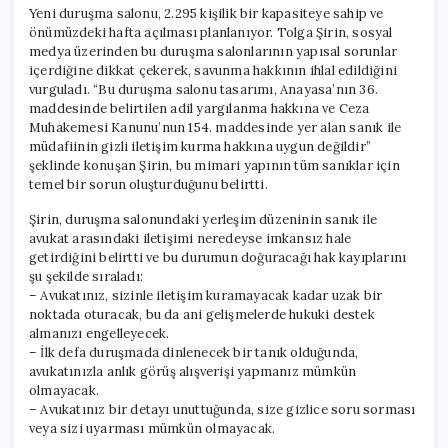
Yeni duruşma salonu, 2.295 kişilik bir kapasiteye sahip ve
önümüzdeki hafta açılması planlanıyor. Tolga Şirin, sosyal
medya üzerinden bu duruşma salonlarının yapısal sorunlar
içerdiğine dikkat çekerek, savunma hakkının ihlal edildiğini
vurguladı. “Bu duruşma salonu tasarımı, Anayasa’nın 36.
maddesinde belirtilen adil yargılanma hakkına ve Ceza
Muhakemesi Kanunu’nun 154. maddesinde yer alan sanık ile
müdafiinin gizli iletişim kurma hakkına uygun değildir”
şeklinde konuşan Şirin, bu mimari yapının tüm sanıklar için
temel bir sorun oluşturduğunu belirtti.
Şirin, duruşma salonundaki yerleşim düzeninin sanık ile
avukat arasındaki iletişimi neredeyse imkansız hale
getirdiğini belirtti ve bu durumun doğuracağı hak kayıplarını
şu şekilde sıraladı:
– Avukatınız, sizinle iletişim kuramayacak kadar uzak bir
noktada oturacak, bu da ani gelişmelerde hukuki destek
almanızı engelleyecek.
– İlk defa duruşmada dinlenecek bir tanık olduğunda,
avukatınızla anlık görüş alışverişi yapmanız mümkün
olmayacak.
– Avukatınız bir detayı unuttuğunda, size gizlice soru sorması
veya sizi uyarması mümkün olmayacak.