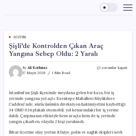
Skip
to
content
EĞITIM
Şişli’de Kontrolden Çıkan Araç
Yangına Sebep Oldu: 2 Yaralı
Şişli’de
By
Ali Korkmaz
yorumlar kapalı
Kontrolden
17 Mayıs 2026
1 Min Read
Çıkan
Araç
Yangına
İstanbul’un Şişli ilçesinde meydana gelen bir kaza, bir iş
Sebep
yerinde yangına yol açtı. Esentepe Mahallesi Büyükdere
Oldu:
2
Caddesi’nde, sürücüsünün direksiyon hakimiyetini kaybettiği
Yaralı
34 GND 034 plakalı otomobil, yol kenarındaki bir iş yerine
için
daldı. Çarpmanın etkisiyle hem araçta hem de iş yerinde
yangın çıkarken, olayda 2 kişi yaralandı.
İhbar üzerine olay yerine itfaiye, polis ve sağlık ekipleri sevk