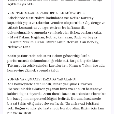
açıklamayla oldu.
YENİ TAKIMLARLA PARKURDA İLK MÜCADELE
Erkeklerde Mert Nobre, kadınlarda ise Nefise Karatay
kaptanlık yaptı ve takımlar yeniden oluşturuldu. Güç, denge ve
yüksek konsantrasyon gerektiren bu haftanın ilk
dokunulmazlık oyununda yeni kadrolar ilk kez parkura çıktı:
– Mavi Takım: Nagihan, Nobre, Ramazan, Sude, ve Beyza
– Kırmızı Takım: Deniz, Murat Arkın, Sercan, Can Berkay,
Nefise ve Lina
Zorlu parkur etabında Mavi Takım gösterdiği üstün
performansla dokunulmazlığı elde etti. Bu galibiyetle Mavi
Takım pota tehlikesinden kurtulurken, Kırmızı Takım ise ada
konseyine gitmek zorunda kaldı.
YUNAN YARIŞMACISI KAZADA YARALANDI
Ada konseyinde Acun Ilıcalı, Yunan yarışmacı Stavros
Floros’un balık avlarken yaşanan bir kaza sonucu hastaneye
kaldırıldığını duyurdu. Acun Ilıcalı, kazanın ardından Floros’un
bir bacağının ampute edildiğini belirtti. Durumu hastanede
bizzat takip ettiğini söyleyen Ilıcalı, “Şu an hayati tehlikesi
yok. Bugün kendisiyle hastanede beraberdim. Bizim için tam
bir yıkım” dedi.