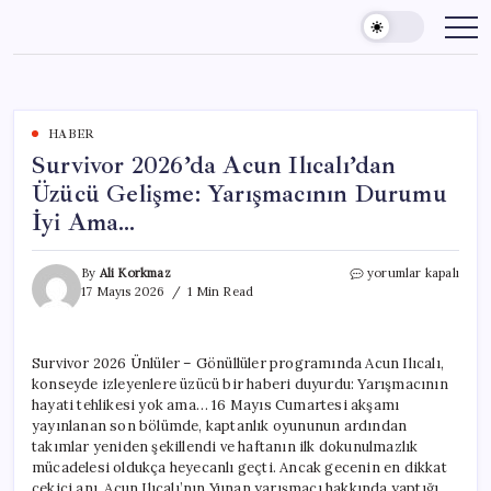
Skip
to
content
HABER
Survivor 2026’da Acun Ilıcalı’dan
Üzücü Gelişme: Yarışmacının Durumu
İyi Ama…
Survivor
By
Ali Korkmaz
yorumlar kapalı
2026’da
17 Mayıs 2026
1 Min Read
Acun
Ilıcalı’dan
Üzücü
Survivor 2026 Ünlüler – Gönüllüler programında Acun Ilıcalı,
Gelişme:
konseyde izleyenlere üzücü bir haberi duyurdu: Yarışmacının
Yarışmacının
Durumu
hayati tehlikesi yok ama… 16 Mayıs Cumartesi akşamı
İyi
yayınlanan son bölümde, kaptanlık oyununun ardından
Ama…
takımlar yeniden şekillendi ve haftanın ilk dokunulmazlık
için
mücadelesi oldukça heyecanlı geçti. Ancak gecenin en dikkat
çekici anı, Acun Ilıcalı’nın Yunan yarışmacı hakkında yaptığı