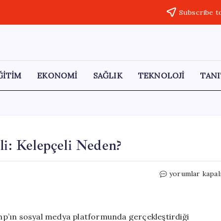
Subscribe t
ĞİTİM
EKONOMİ
SAĞLIK
TEKNOLOJİ
TANI
li: Kelepçeli Neden?
Trump’tan
yorumlar kapal
İlginç
‘Uzaylı’
Görseli:
Kelepçeli
p’ın sosyal medya platformunda gerçekleştirdiği