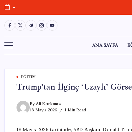
Skip
-
to
content
https://www.facebook.com/
https://twitter.com/
https://t.me/
https://www.instagram.com/
https://youtube.com/
ANA SAYFA
E
EĞITIM
Trump’tan İlginç ‘Uzaylı’ Görse
By
Ali Korkmaz
18 Mayıs 2026
1 Min Read
18 Mayıs 2026 tarihinde, ABD Başkanı Donald Trum