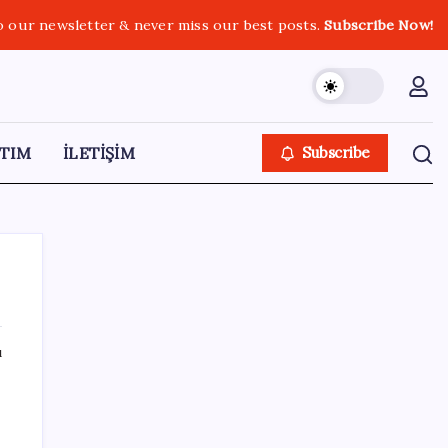
o our newsletter & never miss our best posts.
Subscribe Now!
TIM
İLETİŞİM
Subscribe
ı
SON YAZILAR
Google Pixel Watch 5 Sızdırıldı: İşte
Detaylar