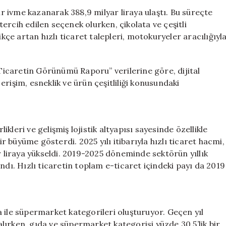
388
ir ivme kazanarak 388,9 milyar liraya ulaştı. Bu süreçte
Milyar
ercih edilen seçenek olurken, çikolata ve çeşitli
Lirayı
ikçe artan hızlı ticaret talepleri, motokuryeler aracılığıyl
Geçti:
Hamburger
Siparişleri
-Ticaretin Görünümü Raporu” verilerine göre, dijital
Zirvede
 erişim, esneklik ve ürün çeşitliliği konusundaki
için
likleri ve gelişmiş lojistik altyapısı sayesinde özellikle
büyüme gösterdi. 2025 yılı itibarıyla hızlı ticaret hacmi,
r liraya yükseldi. 2019-2025 döneminde sektörün yıllık
ndı. Hızlı ticaretin toplam e-ticaret içindeki payı da 2019
 ile süpermarket kategorileri oluşturuyor. Geçen yıl
 alırken, gıda ve süpermarket kategorisi yüzde 30,5’lik bir