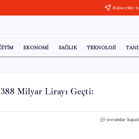
Subscribe t
ĞİTİM
EKONOMİ
SAĞLIK
TEKNOLOJİ
TANI
388 Milyar Lirayı Geçti:
Türkiye’de
yorumlar kapal
Hızlı
Ticaret
Hacmi