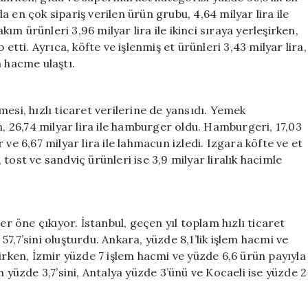
 en çok sipariş verilen ürün grubu, 4,64 milyar lira ile
kım ürünleri 3,96 milyar lira ile ikinci sıraya yerleşirken,
ip etti. Ayrıca, köfte ve işlenmiş et ürünleri 3,43 milyar lira,
ra hacme ulaştı.
esi, hızlı ticaret verilerine de yansıdı. Yemek
n, 26,74 milyar lira ile hamburger oldu. Hamburgeri, 17,03
er ve 6,67 milyar lira ile lahmacun izledi. Izgara köfte ve et
, tost ve sandviç ürünleri ise 3,9 milyar liralık hacimle
er öne çıkıyor. İstanbul, geçen yıl toplam hızlı ticaret
7,7’sini oluşturdu. Ankara, yüzde 8,1’lik işlem hacmi ve
irken, İzmir yüzde 7 işlem hacmi ve yüzde 6,6 ürün payıyla
n yüzde 3,7’sini, Antalya yüzde 3’ünü ve Kocaeli ise yüzde 2