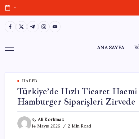
Skip
-
to
content
https://www.facebook.com/
https://twitter.com/
https://t.me/
https://www.instagram.com/
https://youtube.com/
ANA SAYFA
E
HABER
Türkiye’de Hızlı Ticaret Hacmi 
Hamburger Siparişleri Zirvede
By
Ali Korkmaz
14 Mayıs 2026
2 Min Read