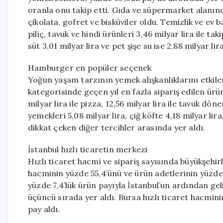
oranla onu takip etti. Gıda ve süpermarket alanında
çikolata, gofret ve bisküviler oldu. Temizlik ve ev ba
piliç, tavuk ve hindi ürünleri 3,46 milyar lira ile tak
süt 3,01 milyar lira ve pet şişe su ise 2,88 milyar li
Hamburger en popüler seçenek
Yoğun yaşam tarzının yemek alışkanlıklarını etkilem
kategorisinde geçen yıl en fazla sipariş edilen ürü
milyar lira ile pizza, 12,56 milyar lira ile tavuk dön
yemekleri 5,08 milyar lira, çiğ köfte 4,18 milyar lira
dikkat çeken diğer tercihler arasında yer aldı.
İstanbul hızlı ticaretin merkezi
Hızlı ticaret hacmi ve sipariş sayısında büyükşehirl
hacminin yüzde 55,4’ünü ve ürün adetlerinin yüzde 5
yüzde 7,4’lük ürün payıyla İstanbul’un ardından gel
üçüncü sırada yer aldı. Bursa hızlı ticaret hacmini
pay aldı.