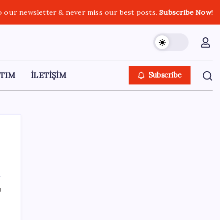
o our newsletter & never miss our best posts.
Subscribe Now!
TIM
İLETİŞİM
Subscribe
SON YAZILAR
ı
DİJİTAL ÜRÜN KALİTESİNDE YAPAY ZEKA
DÖNEMİ: kayIQ.ai, 500 BİN DOLAR TOHUM