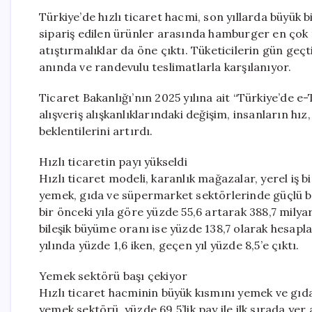
Türkiye’de hızlı ticaret hacmi, son yıllarda büyük b
sipariş edilen ürünler arasında hamburger en çok t
atıştırmalıklar da öne çıktı. Tüketicilerin gün geçt
anında ve randevulu teslimatlarla karşılanıyor.
Ticaret Bakanlığı’nın 2025 yılına ait “Türkiye’de e
alışveriş alışkanlıklarındaki değişim, insanların hız,
beklentilerini artırdı.
Hızlı ticaretin payı yükseldi
Hızlı ticaret modeli, karanlık mağazalar, yerel iş bir
yemek, gıda ve süpermarket sektörlerinde güçlü bir 
bir önceki yıla göre yüzde 55,6 artarak 388,7 milya
bileşik büyüme oranı ise yüzde 138,7 olarak hesapla
yılında yüzde 1,6 iken, geçen yıl yüzde 8,5’e çıktı.
Yemek sektörü başı çekiyor
Hızlı ticaret hacminin büyük kısmını yemek ve gıda
yemek sektörü, yüzde 69,5’lik pay ile ilk sırada yer