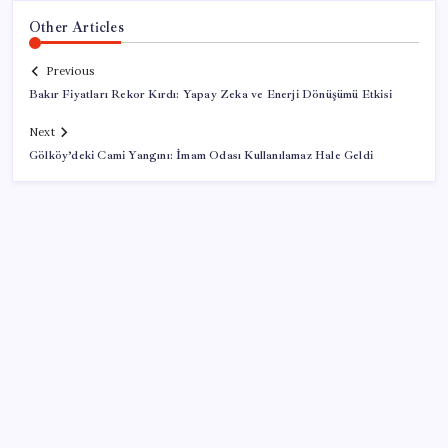
Other Articles
Previous
Bakır Fiyatları Rekor Kırdı: Yapay Zeka ve Enerji Dönüşümü Etkisi
Next
Gölköy’deki Cami Yangını: İmam Odası Kullanılamaz Hale Geldi
SON YAZILAR
YENİ Parti lideri Özel, ilk temel atma törenini
Ankara’da gerçekleştirdi: ‘Dönen dönsün ben