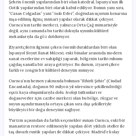
Şehrin önemli yapılarından biri olan katedral, İspanya’nın ilk
Gotik yapılarından biri olarak kabul ediliyor. Bunun yanı sıra,
“Casas Colgadas” yani “Asılı Evler”, doğrudan uçurum kenarına
inşa edilmiş ilginç mimari yapılar olarak dikkat çekiyor.
Cuenca’nın tarihi merkezi, yalnızca Orta Çağ mimarisiyle
değil, aynı zamanda bu tarihi dokuyla uyumlu kültürel
mekanlarıyla da göz dolduruyor.
Ziyaretçilerin ilgisini çeken önemli duraklardan biri olan
İspanyol Soyut Sanat Müzesi, eski binalar arasında modern
sanat eserlerine ev sahipliği yaparak, bölgenin tarihi ruhunu
çağdaş sanatla bir araya getiriyor. Bu durum, ziyaretçilere
farklı ve zengin bir kültürel deneyim sunuyor.
Cuenca’nın hemen yakınında bulunan “Sihirli Şehir” (Ciudad
Encantada), doğanın 90 milyon yıl süresince şekillendirdiği
eşsiz kaya oluşumlarıyla dolu. Jeoloji tutkunları ve
doğaseverler için cazibe merkezi olan bu bölge, rüzgar ve
suyun aşındırmasıyla ortaya çıkan sıra dışı şekilleriyle
büyüleyici bir doğa deneyimi sağlıyor.
Turizm açısından da farklı seçenekler sunan Cuenca, eski bir
manastırın restore edilmesiyle yapılan dört yıldızlı oteller ile
taş duvarlı rustik yapıları ile dikkat çekiyor. Madrid’e kolay