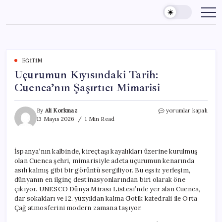
Skip
to
content
EĞITIM
Uçurumun Kıyısındaki Tarih:
Cuenca’nın Şaşırtıcı Mimarisi
Uçurumun
By
Ali Korkmaz
yorumlar kapalı
Kıyısındaki
13 Mayıs 2026
1 Min Read
Tarih:
Cuenca’nın
Şaşırtıcı
İspanya’nın kalbinde, kireçtaşı kayalıkları üzerine kurulmuş
Mimarisi
olan Cuenca şehri, mimarisiyle adeta uçurumun kenarında
için
asılı kalmış gibi bir görüntü sergiliyor. Bu eşsiz yerleşim,
dünyanın en ilginç destinasyonlarından biri olarak öne
çıkıyor. UNESCO Dünya Mirası Listesi’nde yer alan Cuenca,
dar sokakları ve 12. yüzyıldan kalma Gotik katedrali ile Orta
Çağ atmosferini modern zamana taşıyor.