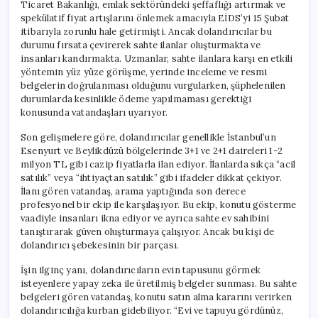
Ticaret Bakanlığı, emlak sektöründeki şeffaflığı artırmak ve
spekülatif fiyat artışlarını önlemek amacıyla EİDS’yi 15 Şubat
itibarıyla zorunlu hale getirmişti. Ancak dolandırıcılar bu
durumu fırsata çevirerek sahte ilanlar oluşturmakta ve
insanları kandırmakta. Uzmanlar, sahte ilanlara karşı en etkili
yöntemin yüz yüze görüşme, yerinde inceleme ve resmi
belgelerin doğrulanması olduğunu vurgularken, şüphelenilen
durumlarda kesinlikle ödeme yapılmaması gerektiği
konusunda vatandaşları uyarıyor.
Son gelişmelere göre, dolandırıcılar genellikle İstanbul’un
Esenyurt ve Beylikdüzü bölgelerinde 3+1 ve 2+1 daireleri 1-2
milyon TL gibi cazip fiyatlarla ilan ediyor. İlanlarda sıkça “acil
satılık” veya “ihtiyaçtan satılık” gibi ifadeler dikkat çekiyor.
İlanı gören vatandaş, arama yaptığında son derece
profesyonel bir ekip ile karşılaşıyor. Bu ekip, konutu gösterme
vaadiyle insanları ikna ediyor ve ayrıca sahte ev sahibini
tanıştırarak güven oluşturmaya çalışıyor. Ancak bu kişi de
dolandırıcı şebekesinin bir parçası.
İşin ilginç yanı, dolandırıcıların evin tapusunu görmek
isteyenlere yapay zeka ile üretilmiş belgeler sunması. Bu sahte
belgeleri gören vatandaş, konutu satın alma kararını verirken
dolandırıcılığa kurban gidebiliyor. “Evi ve tapuyu gördünüz,