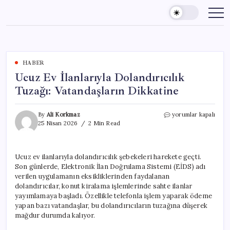
Skip
to
content
HABER
Ucuz Ev İlanlarıyla Dolandırıcılık
Tuzağı: Vatandaşların Dikkatine
Ucuz
By
Ali Korkmaz
yorumlar kapalı
Ev
25 Nisan 2026
2 Min Read
İlanlarıyla
Dolandırıcılık
Tuzağı:
Ucuz ev ilanlarıyla dolandırıcılık şebekeleri harekete geçti.
Vatandaşların
Son günlerde, Elektronik İlan Doğrulama Sistemi (EİDS) adı
Dikkatine
için
verilen uygulamanın eksikliklerinden faydalanan
dolandırıcılar, konut kiralama işlemlerinde sahte ilanlar
yayımlamaya başladı. Özellikle telefonla işlem yaparak ödeme
yapan bazı vatandaşlar, bu dolandırıcıların tuzağına düşerek
mağdur durumda kalıyor.