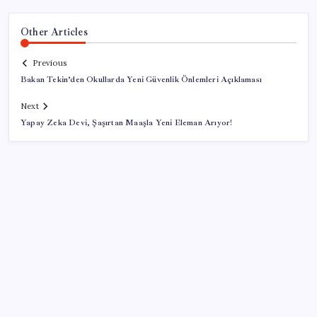
Other Articles
Previous
Bakan Tekin’den Okullarda Yeni Güvenlik Önlemleri Açıklaması
Next
Yapay Zeka Devi, Şaşırtan Maaşla Yeni Eleman Arıyor!
SON YAZILAR
DİJİTAL ÜRÜN KALİTESİNDE YAPAY ZEKA DÖNEMİ: