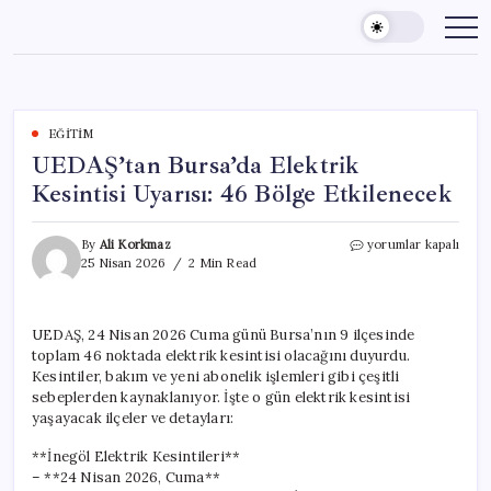
Skip
to
content
EĞITIM
UEDAŞ’tan Bursa’da Elektrik
Kesintisi Uyarısı: 46 Bölge Etkilenecek
UEDAŞ’tan
By
Ali Korkmaz
yorumlar kapalı
Bursa’da
25 Nisan 2026
2 Min Read
Elektrik
Kesintisi
Uyarısı:
UEDAŞ, 24 Nisan 2026 Cuma günü Bursa’nın 9 ilçesinde
46
toplam 46 noktada elektrik kesintisi olacağını duyurdu.
Bölge
Etkilenecek
Kesintiler, bakım ve yeni abonelik işlemleri gibi çeşitli
için
sebeplerden kaynaklanıyor. İşte o gün elektrik kesintisi
yaşayacak ilçeler ve detayları:
**İnegöl Elektrik Kesintileri**
– **24 Nisan 2026, Cuma**