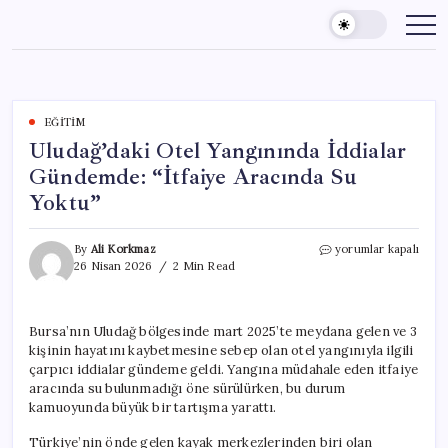
Skip
to
content
EĞITIM
Uludağ’daki Otel Yangınında İddialar
Gündemde: “İtfaiye Aracında Su
Yoktu”
Uludağ’daki
By
Ali Korkmaz
yorumlar kapalı
Otel
26 Nisan 2026
2 Min Read
Yangınında
İddialar
Gündemde:
Bursa’nın Uludağ bölgesinde mart 2025’te meydana gelen ve 3
“İtfaiye
kişinin hayatını kaybetmesine sebep olan otel yangınıyla ilgili
Aracında
Su
çarpıcı iddialar gündeme geldi. Yangına müdahale eden itfaiye
Yoktu”
aracında su bulunmadığı öne sürülürken, bu durum
için
kamuoyunda büyük bir tartışma yarattı.
Türkiye’nin önde gelen kayak merkezlerinden biri olan