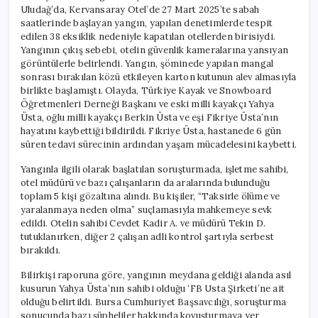
Uludağ’da, Kervansaray Otel’de 27 Mart 2025’te sabah
saatlerinde başlayan yangın, yapılan denetimlerde tespit
edilen 38 eksiklik nedeniyle kapatılan otellerden birisiydi.
Yangının çıkış sebebi, otelin güvenlik kameralarına yansıyan
görüntülerle belirlendi. Yangın, şöminede yapılan mangal
sonrası bırakılan közü etkileyen karton kutunun alev almasıyla
birlikte başlamıştı. Olayda, Türkiye Kayak ve Snowboard
Öğretmenleri Derneği Başkanı ve eski milli kayakçı Yahya
Üsta, oğlu milli kayakçı Berkin Üsta ve eşi Fikriye Üsta’nın
hayatını kaybettiği bildirildi. Fikriye Üsta, hastanede 6 gün
süren tedavi sürecinin ardından yaşam mücadelesini kaybetti.
Yangınla ilgili olarak başlatılan soruşturmada, işletme sahibi,
otel müdürü ve bazı çalışanların da aralarında bulunduğu
toplam 5 kişi gözaltına alındı. Bu kişiler, “Taksirle ölüme ve
yaralanmaya neden olma” suçlamasıyla mahkemeye sevk
edildi. Otelin sahibi Cevdet Kadir A. ve müdürü Tekin D.
tutuklanırken, diğer 2 çalışan adli kontrol şartıyla serbest
bırakıldı.
Bilirkişi raporuna göre, yangının meydana geldiği alanda asıl
kusurun Yahya Üsta’nın sahibi olduğu ‘FB Usta Şirketi’ne ait
olduğu belirtildi. Bursa Cumhuriyet Başsavcılığı, soruşturma
sonucunda bazı şüpheliler hakkında kovuşturmaya yer