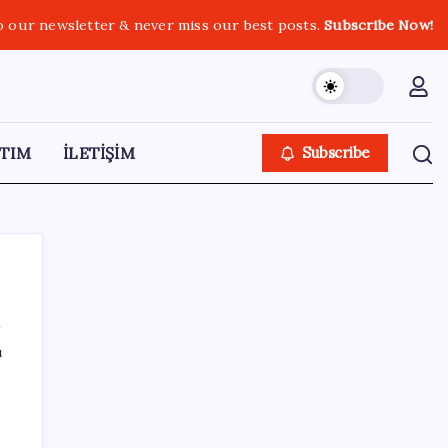
o our newsletter & never miss our best posts.
Subscribe Now!
TIM
İLETİŞİM
Subscribe
ı
SON YAZILAR
YENİ Parti lideri Özel, ilk temel atma
törenini Ankara’da gerçekleştirdi: ‘Dönen