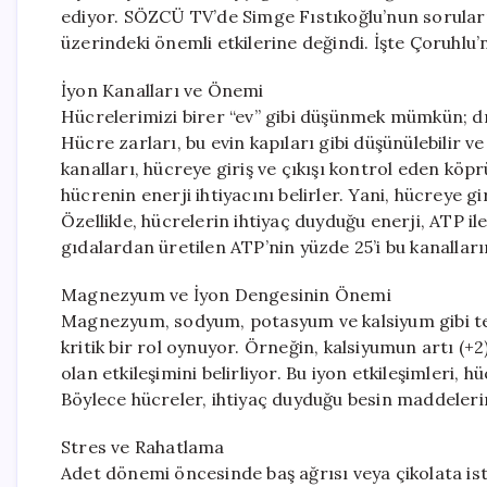
ediyor. SÖZCÜ TV’de Simge Fıstıkoğlu’nun sorular
üzerindeki önemli etkilerine değindi. İşte Çoruhlu’
İyon Kanalları ve Önemi
Hücrelerimizi birer “ev” gibi düşünmek mümkün; dış
Hücre zarları, bu evin kapıları gibi düşünülebilir v
kanalları, hücreye giriş ve çıkışı kontrol eden köpr
hücrenin enerji ihtiyacını belirler. Yani, hücreye gi
Özellikle, hücrelerin ihtiyaç duyduğu enerji, ATP i
gıdalardan üretilen ATP’nin yüzde 25’i bu kanallar
Magnezyum ve İyon Dengesinin Önemi
Magnezyum, sodyum, potasyum ve kalsiyum gibi te
kritik bir rol oynuyor. Örneğin, kalsiyumun artı (+2)
olan etkileşimini belirliyor. Bu iyon etkileşimleri, 
Böylece hücreler, ihtiyaç duyduğu besin maddelerini
Stres ve Rahatlama
Adet dönemi öncesinde baş ağrısı veya çikolata is