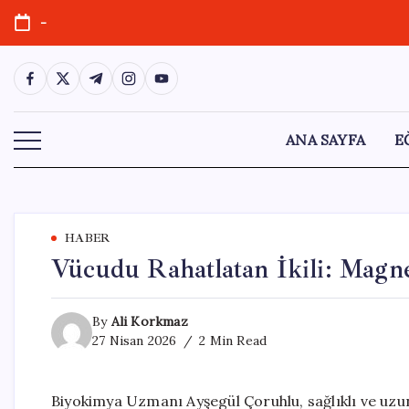
Skip
-
to
content
https://www.facebook.com/
https://twitter.com/
https://t.me/
https://www.instagram.com/
https://youtube.com/
ANA SAYFA
E
HABER
Vücudu Rahatlatan İkili: Magn
By
Ali Korkmaz
27 Nisan 2026
2 Min Read
Biyokimya Uzmanı Ayşegül Çoruhlu, sağlıklı ve uzu