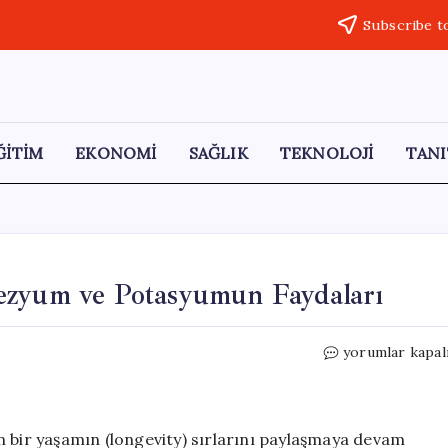
Subscribe t
ĞİTİM
EKONOMİ
SAĞLIK
TEKNOLOJİ
TANI
ezyum ve Potasyumun Faydaları
Vücudu
yorumlar kapal
Rahatlatan
İkili:
Magnezyum
ve
n bir yaşamın (longevity) sırlarını paylaşmaya devam