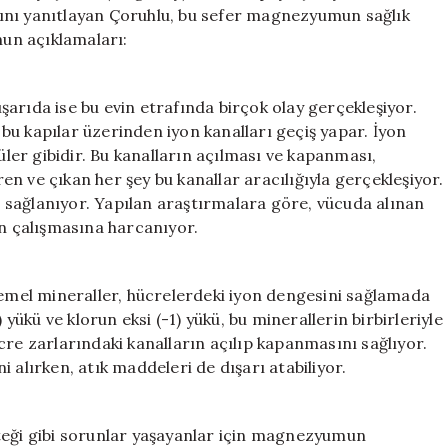
Potasyumun
ını yanıtlayan Çoruhlu, bu sefer magnezyumun sağlık
Faydaları
nun açıklamaları:
için
arıda ise bu evin etrafında birçok olay gerçekleşiyor.
e bu kapılar üzerinden iyon kanalları geçiş yapar. İyon
üler gibidir. Bu kanalların açılması ve kapanması,
ren ve çıkan her şey bu kanallar aracılığıyla gerçekleşiyor.
le sağlanıyor. Yapılan araştırmalara göre, vücuda alınan
ın çalışmasına harcanıyor.
mel mineraller, hücrelerdeki iyon dengesini sağlamada
 yükü ve klorun eksi (-1) yükü, bu minerallerin birbirleriyle
hücre zarlarındaki kanalların açılıp kapanmasını sağlıyor.
 alırken, atık maddeleri de dışarı atabiliyor.
teği gibi sorunlar yaşayanlar için magnezyumun