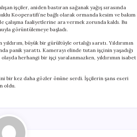
Anında
lışan işçiler, aniden bastıran sağanak yağış sırasında
Hayatlarını
onuklu Kooperatifi’ne bağlı olarak ormanda kesim ve bakım
Kılpayı
yle çalışma faaliyetlerine ara vermek zorunda kaldı. Bu
Kurtardılar
onuyla görüntülemeye başladı.
için
yıldırım, büyük bir gürültüyle ortalığı sarstı. Yıldırımın
ında panik yarattı. Kamerayı elinde tutan işçinin yaşadığı
i olayda herhangi bir işçi yaralanmazken, yıldırımın isabet
ğini bir kez daha gözler önüne serdi. İşçilerin şans eseri
n oldu.