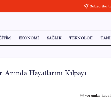
Subscribe t
ĞİTİM
EKONOMİ
SAĞLIK
TEKNOLOJİ
TANI
r Anında Hayatlarını Kılpayı
Yıldırım
yorumlar kapal
Dehşeti:
İşçiler
Yağmur