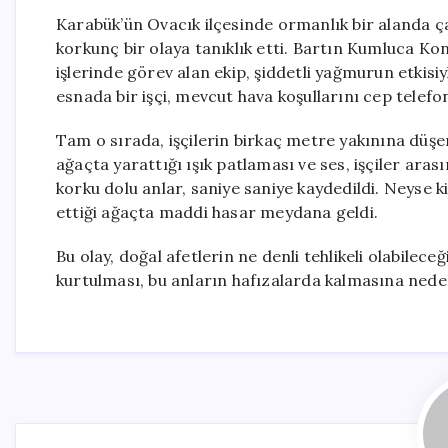
Karabük’ün Ovacık ilçesinde ormanlık bir alanda ça
korkunç bir olaya tanıklık etti. Bartın Kumluca K
işlerinde görev alan ekip, şiddetli yağmurun etkisi
esnada bir işçi, mevcut hava koşullarını cep telef
Tam o sırada, işçilerin birkaç metre yakınına düşen 
ağaçta yarattığı ışık patlaması ve ses, işçiler aras
korku dolu anlar, saniye saniye kaydedildi. Neyse k
ettiği ağaçta maddi hasar meydana geldi.
Bu olay, doğal afetlerin ne denli tehlikeli olabilece
kurtulması, bu anların hafızalarda kalmasına nede