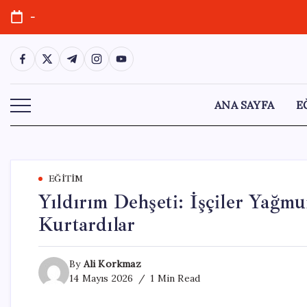
Skip
-
to
content
https://www.facebook.com/
https://twitter.com/
https://t.me/
https://www.instagram.com/
https://youtube.com/
ANA SAYFA
E
EĞITIM
Yıldırım Dehşeti: İşçiler Yağmu
Kurtardılar
By
Ali Korkmaz
14 Mayıs 2026
1 Min Read