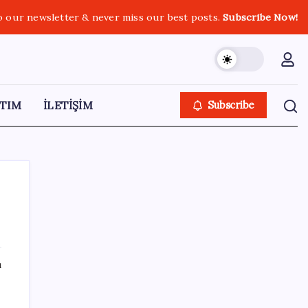
o our newsletter & never miss our best posts.
Subscribe Now!
TIM
İLETİŞİM
Subscribe
SON YAZILAR
ı
YENİ Parti lideri Özel, ilk temel atma
törenini Ankara’da gerçekleştirdi: ‘Dönen