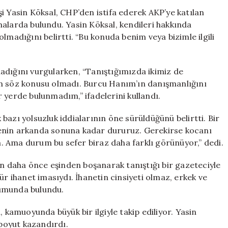
Köksal
i Yasin Köksal, CHP’den istifa ederek AKP’ye katılan
İlk
lamalarda bulundu. Yasin Köksal, kendileri hakkında
Kez
lmadığını belirtti. “Bu konuda benim veya bizimle ilgili
Konuştu:
Yolsuzluk
İddiaları
adığını vurgularken, “Tanıştığımızda ikimiz de
Yersiz
an söz konusu olmadı. Burcu Hanım’ın danışmanlığını
için
 yerde bulunmadım,” ifadelerini kullandı.
k bazı yolsuzluk iddialarının öne sürüldüğünü belirtti. Bir
enin arkanda sonuna kadar dururuz. Gerekirse kocanı
 Ama durum bu sefer biraz daha farklı görünüyor,” dedi.
’ın daha önce eşinden boşanarak tanıştığı bir gazeteciyle
r tür ihanet imasıydı. İhanetin cinsiyeti olmaz, erkek ve
orumunda bulundu.
, kamuoyunda büyük bir ilgiyle takip ediliyor. Yasin
 boyut kazandırdı.