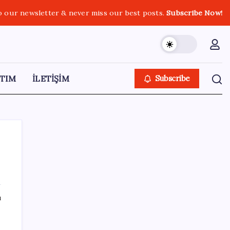
o our newsletter & never miss our best posts.
Subscribe Now!
TIM
İLETİŞİM
Subscribe
SON YAZILAR
ı
Çerçeve yasa kabul edilmişti: Bahçeli ‘evine
dönmeli’ demişti… Yılmaz’dan kritik