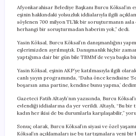
Afyonkarahisar Belediye Başkanı Burcu Köksal’ın eş
eşinin hakkındaki yolsuzluk iddialarıyla ilgili açık
söylenen 700 milyon TL’lik bir soruşturmanın asla o
herhangi bir soruşturmadan haberim yok,” dedi.
Yasin Köksal, Burcu Köksal’ın danışmanlığını yapm
eşlerimizden ayrılmıştık. Danışmanlık hiçbir zam
yaptığıma dair bir gün bile TBMM’de veya başka bir
Yasin Köksal, eşinin AKP’ye katılmasıyla ilgili olara
canlı yayın programında, “Daha önce kendisine ‘S
boşarsın ama partine, kendine bunu yapma,’ dedim.
Gazeteci Fatih Altaylı’nın yazısında, Burcu Köksal
evlendiği iddialarına da yer verildi. Altaylı, “Bu bi
kadın her ikisi de bu durumlarla karşılaşabilir,” y
Sonuç olarak, Burcu Köksal’ın siyasi ve özel yaşamı
Köksal’ın açıklamaları ise bu tartışmalara yeni bir