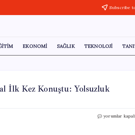
Subscribe t
ĞİTİM
EKONOMİ
SAĞLIK
TEKNOLOJİ
TANI
al İlk Kez Konuştu: Yolsuzluk
Burcu
yorumlar kapal
Köksal’ın
Eşi
Yasin