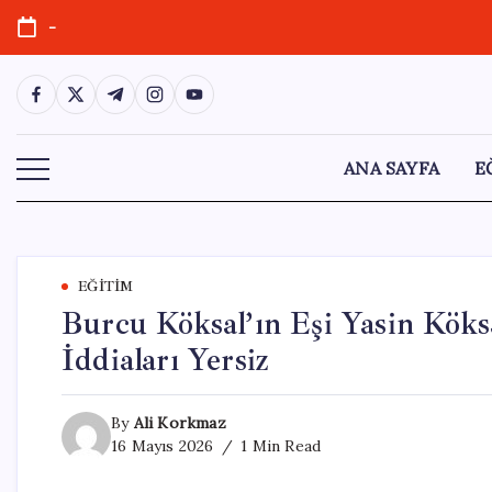
Skip
-
to
content
https://www.facebook.com/
https://twitter.com/
https://t.me/
https://www.instagram.com/
https://youtube.com/
ANA SAYFA
E
EĞITIM
Burcu Köksal’ın Eşi Yasin Köks
İddiaları Yersiz
By
Ali Korkmaz
16 Mayıs 2026
1 Min Read