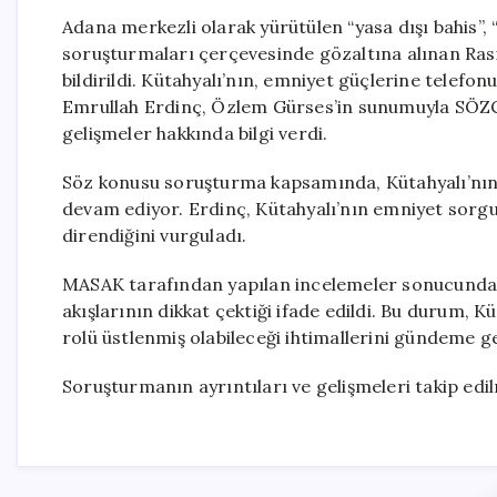
Adana merkezli olarak yürütülen “yasa dışı bahis”, “k
soruşturmaları çerçevesinde gözaltına alınan Rasi
bildirildi. Kütahyalı’nın, emniyet güçlerine telefo
Emrullah Erdinç, Özlem Gürses’in sunumuyla SÖ
gelişmeler hakkında bilgi verdi.
Söz konusu soruşturma kapsamında, Kütahyalı’nın y
devam ediyor. Erdinç, Kütahyalı’nın emniyet sorgus
direndiğini vurguladı.
MASAK tarafından yapılan incelemeler sonucunda 
akışlarının dikkat çektiği ifade edildi. Bu durum, K
rolü üstlenmiş olabileceği ihtimallerini gündeme ge
Soruşturmanın ayrıntıları ve gelişmeleri takip ed