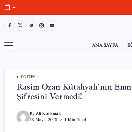
Skip
-
to
content
https://www.facebook.com/
https://twitter.com/
https://t.me/
https://www.instagram.com/
https://youtube.com/
ANA SAYFA
E
EĞITIM
Rasim Ozan Kütahyalı’nın Emni
Şifresini Vermedi!
By
Ali Korkmaz
16 Mayıs 2026
1 Min Read