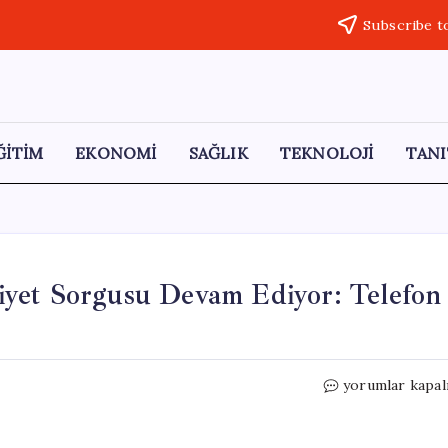
Subscribe t
ĞİTİM
EKONOMİ
SAĞLIK
TEKNOLOJİ
TANI
yet Sorgusu Devam Ediyor: Telefon
Rasim
yorumlar kapal
Ozan
Kütahyalı’nın
Emniyet