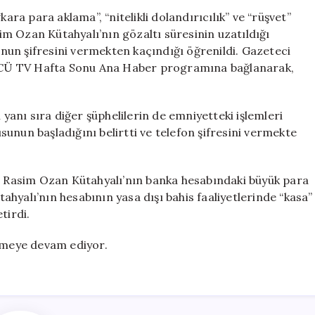
Sorgusu
ara para aklama”, “nitelikli dolandırıcılık” ve “rüşvet”
Devam
m Ozan Kütahyalı’nın gözaltı süresinin uzatıldığı
Ediyor:
nunun şifresini vermekten kaçındığı öğrenildi. Gazeteci
Telefon
ZCÜ TV Hafta Sonu Ana Haber programına bağlanarak,
Şifresini
Vermedi!
için
anı sıra diğer şüphelilerin de emniyetteki işlemleri
unun başladığını belirtti ve telefon şifresini vermekte
Rasim Ozan Kütahyalı’nın banka hesabındaki büyük para
ütahyalı’nın hesabının yasa dışı bahis faaliyetlerinde “kasa”
tirdi.
ilmeye devam ediyor.