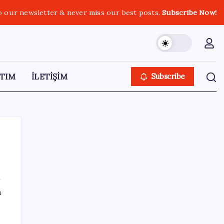
o our newsletter & never miss our best posts.
Subscribe Now!
TIM
İLETİŞİM
Subscribe
SON YAZILAR
ı
Dünya Altın Konseyi’nden kritik rapor: Altın
piyasasında kısa vadede ne olacak?