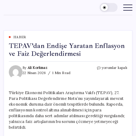
Skip
to
content
HABER
TEPAV’dan Endişe Yaratan Enflasyon
ve Faiz Değerlendirmesi
TEPAV’dan
By
Ali Korkmaz
yorumlar kapalı
Endişe
22 Nisan 2026
1 Min Read
Yaratan
Enflasyon
ve
Türkiye Ekonomi Politikaları Araştırma Vakfı (TEPAV), 27.
Faiz
Para Politikası Değerlendirme Notu’nu yayımlayarak mevcut
Değerlendirmesi
için
ekonomik duruma dair önemli tespitlerde bulundu. Raporda,
enflasyonun kontrol altına alınabilmesi için para
politikasında daha sert adımlar atılması gerektiği vurgulandı;
yalnızca faiz artışlarının bu sorunu çözmeye yetmeyeceği
belirtildi.