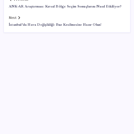
ANK-AR Araştırması: Kırsal Bölge Seçim Sonuçlarını Nasıl Etkiliyor?
Next
İstanbul’da Hava Değişikliği: Buz Kesilmesine Hazır Olun!
SON YAZILAR
YENİ Parti lideri Özel, ilk temel atma törenini
Ankara’da gerçekleştirdi: ‘Dönen dönsün ben
dönmezem yolumdan’
Tuzla, Çekmeköy ve Şile belediyeleri resmen AKP’ye
geçti: Erdoğan Eren Ali Bingöl, Orhan Çerkez ve