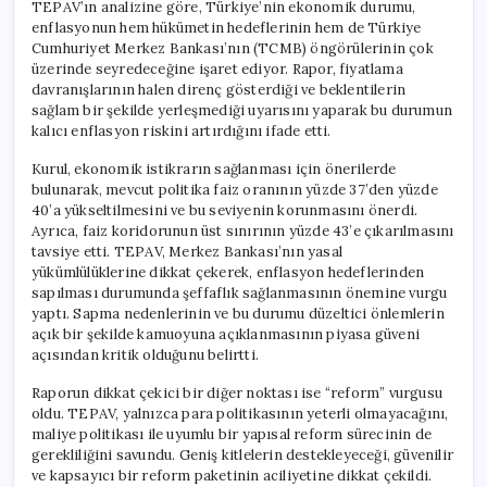
TEPAV’ın analizine göre, Türkiye’nin ekonomik durumu,
enflasyonun hem hükümetin hedeflerinin hem de Türkiye
Cumhuriyet Merkez Bankası’nın (TCMB) öngörülerinin çok
üzerinde seyredeceğine işaret ediyor. Rapor, fiyatlama
davranışlarının halen direnç gösterdiği ve beklentilerin
sağlam bir şekilde yerleşmediği uyarısını yaparak bu durumun
kalıcı enflasyon riskini artırdığını ifade etti.
Kurul, ekonomik istikrarın sağlanması için önerilerde
bulunarak, mevcut politika faiz oranının yüzde 37’den yüzde
40’a yükseltilmesini ve bu seviyenin korunmasını önerdi.
Ayrıca, faiz koridorunun üst sınırının yüzde 43’e çıkarılmasını
tavsiye etti. TEPAV, Merkez Bankası’nın yasal
yükümlülüklerine dikkat çekerek, enflasyon hedeflerinden
sapılması durumunda şeffaflık sağlanmasının önemine vurgu
yaptı. Sapma nedenlerinin ve bu durumu düzeltici önlemlerin
açık bir şekilde kamuoyuna açıklanmasının piyasa güveni
açısından kritik olduğunu belirtti.
Raporun dikkat çekici bir diğer noktası ise “reform” vurgusu
oldu. TEPAV, yalnızca para politikasının yeterli olmayacağını,
maliye politikası ile uyumlu bir yapısal reform sürecinin de
gerekliliğini savundu. Geniş kitlelerin destekleyeceği, güvenilir
ve kapsayıcı bir reform paketinin aciliyetine dikkat çekildi.