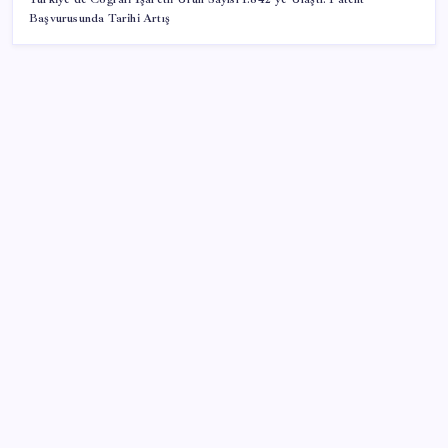
Başvurusunda Tarihi Artış
SON YAZILAR
Altında yükseliş kapıda mı? Uzman isimden ezber
bozan tahmin!
Küresel gıda fiyatlarında alarm: 3,5 yılın zirvesi
görüldü
Butlan yönetiminden dikkat çeken ‘transfer’ yorumu:
‘Demek ki AK Parti, CHP’ye yaklaştı’
MEB 2026-2027 ortaokul kayıtları ne zaman