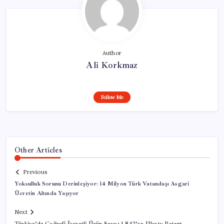
Author
Ali Korkmaz
Follow Me
Other Articles
Previous
Yoksulluk Sorunu Derinleşiyor: 14 Milyon Türk Vatandaşı Asgari
Ücretin Altında Yaşıyor
Next
Türkiye’de Coğrafi İşaretli Ürün Sayısı 1.842’ye Ulaştı: Patent