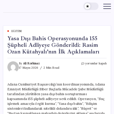
Skip
to
content
EĞITIM
Yasa Dışı Bahis Operasyonunda 155
Şüpheli Adliyeye Gönderildi: Rasim
Ozan Kütahyalı’nın İlk Açıklamaları
Yasa
By
Ali Korkmaz
yorumlar kapalı
Dışı
17 Mayıs 2026
2 Min Read
Bahis
Operasyonunda
155
Adana Cumhuriyet Başsavcılığı’nın koordinasyonunda, Adana
Şüpheli
Emniyet Müdürlüğü Siber Suçlarla Mücadele Şube Müdürlüğü
Adliyeye
Gönderildi:
tarafından yürütülen yasa dışı bahis soruşturması
Rasim
kapsamında 155 şüpheli adliyeye sevk edildi. Operasyon, “Suç
Ozan
işlemek amacıyla örgüt kurma”, “Yasa dışı bahis”, “Bilişim
Kütahyalı’nın
sistemleri kullanılarak nitelikli dolandırıcılık”, “Rüşvet” ve
İlk
“Suçtan kaynaklanan malvarlığı değerlerini aklama” suçlarıyla