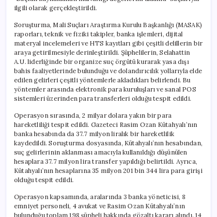
Açıklamaları
ilgili olarak gerçekleştirildi.
için
Soruşturma, Mali Suçları Araştırma Kurulu Başkanlığı (MASAK)
raporları, teknik ve fiziki takipler, banka işlemleri, dijital
materyal incelemeleri ve HTS kayıtları gibi çeşitli delillerin bir
araya getirilmesiyle derinleştirildi. Şüphelilerin, Selahattin
A.U. liderliğinde bir organize suç örgütü kurarak yasa dışı
bahis faaliyetlerinde bulunduğu ve dolandırıcılık yollarıyla elde
edilen gelirleri çeşitli yöntemlerle akladıkları belirlendi. Bu
yöntemler arasında elektronik para kuruluşları ve sanal POS
sistemleri üzerinden para transferleri olduğu tespit edildi.
Operasyon sırasında, 2 milyar dolara yakın bir para
hareketliliği tespit edildi. Gazeteci Rasim Ozan Kütahyalı’nın
banka hesabında da 37.7 milyon liralık bir hareketlilik
kaydedildi. Soruşturma dosyasında, Kütahyalı’nın hesabından,
suç gelirlerinin aklanması amacıyla kullanıldığı düşünülen
hesaplara 37.7 milyon lira transfer yapıldığı belirtildi. Ayrıca,
Kütahyalı’nın hesaplarına 35 milyon 201 bin 344 lira para girişi
olduğu tespit edildi.
Operasyon kapsamında, aralarında 3 banka yöneticisi, 8
emniyet personeli, 4 avukat ve Rasim Ozan Kütahyalı’nın
bulunduğu toplam 198 şüpheli hakkında gözaltı kararı alındı. 14